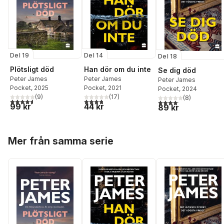
Del 19
Del 14
Del 18
Plötsligt död
Han dör om du inte
Se dig död
Peter James
Peter James
Peter James
Pocket
, 2025
Pocket
, 2021
Pocket
, 2024
(
9
)
(
17
)
(
8
)
4,6
utav 5 stjärnor. Totalt antal röster:
3,8
utav 5 stjärnor. Totalt antal röster:
4,1
utav 5 stjärnor. Total
99 kr
44 kr
89 kr
Hoppa över listan
Mer från samma serie