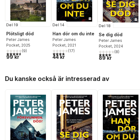
Del 19
Del 14
Del 18
Plötsligt död
Han dör om du inte
Se dig död
Peter James
Peter James
Peter James
Pocket
, 2025
Pocket
, 2021
Pocket
, 2024
(
9
)
(
17
)
(
8
)
4,6
utav 5 stjärnor. Totalt antal röster:
3,8
utav 5 stjärnor. Totalt antal röster:
4,1
utav 5 stjärnor. Total
99 kr
44 kr
89 kr
Hoppa över listan
Du kanske också är intresserad av