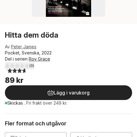
Hitta dem döda
Av
Peter James
Pocket, Svenska, 2022
Del i serien
Roy Grace
(
9
)
3,7
utav 5 stjärnor. Totalt antal röster:
89 kr
Lägg i varukorg
Skickas
.
Fri frakt över 249 kr.
Fler format och utgåvor