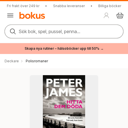
Fri frakt över 249 kr
•
Snabba leveranser
•
Billiga böcker
Sök bok, spel, pussel, penna...
Skapa nya rutiner – hälsoböcker upp till 50% →
Deckare
Polisromaner