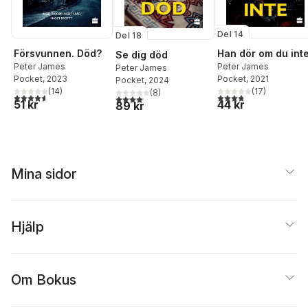
Del 14
Del 18
Försvunnen. Död?
Han dör om du int
Se dig död
Peter James
Peter James
Peter James
Pocket
, 2023
Pocket
, 2021
Pocket
, 2024
(
14
)
(
17
)
(
8
)
4,6
utav 5 stjärnor. Totalt antal röster:
3,8
utav 5 stjärnor. Tota
4,1
utav 5 stjärnor. Totalt antal röster:
51 kr
44 kr
89 kr
Mina sidor
Hjälp
Om Bokus