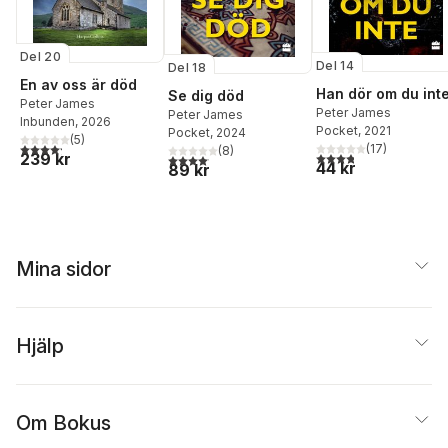
Del 20
Del 14
Del 18
En av oss är död
Han dör om du int
Se dig död
Peter James
Peter James
Peter James
Inbunden
, 2026
Pocket
, 2021
Pocket
, 2024
(
5
)
4,2
utav 5 stjärnor. Totalt antal röster:
(
17
)
(
8
)
3,8
utav 5 stjärnor. Tota
239 kr
4,1
utav 5 stjärnor. Totalt antal röster:
44 kr
89 kr
Mina sidor
Hjälp
Om Bokus