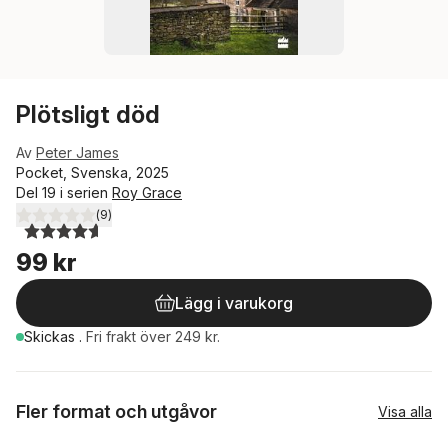
Plötsligt död
Av
Peter James
Pocket, Svenska, 2025
Del 19 i serien
Roy Grace
(
9
)
4,6
utav 5 stjärnor. Totalt antal röster:
99 kr
Lägg i varukorg
Skickas
.
Fri frakt över 249 kr.
Fler format och utgåvor
Visa alla