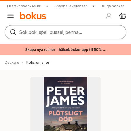
Fri frakt över 249 kr
•
Snabba leveranser
•
Billiga böcker
Sök bok, spel, pussel, penna...
Skapa nya rutiner – hälsoböcker upp till 50% →
Deckare
Polisromaner