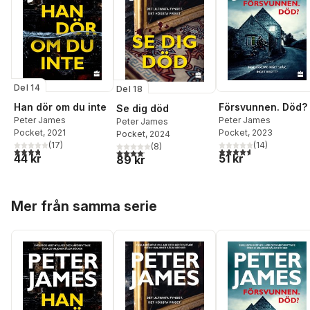
Del 14
Del 18
Han dör om du inte
Försvunnen. Död?
Se dig död
Peter James
Peter James
Peter James
Pocket
, 2021
Pocket
, 2023
Pocket
, 2024
(
17
)
(
14
)
(
8
)
3,8
utav 5 stjärnor. Totalt antal röster:
4,6
utav 5 stjärnor. Tota
4,1
utav 5 stjärnor. Totalt antal röster:
44 kr
51 kr
89 kr
Hoppa över listan
Mer från samma serie