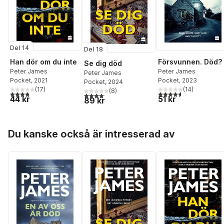
Del 14
Del 18
Han dör om du inte
Försvunnen. Död?
Se dig död
Peter James
Peter James
Peter James
Pocket
, 2021
Pocket
, 2023
Pocket
, 2024
(
17
)
(
14
)
(
8
)
3,8
utav 5 stjärnor. Totalt antal röster:
4,6
utav 5 stjärnor. Tota
4,1
utav 5 stjärnor. Totalt antal röster:
44 kr
51 kr
89 kr
Hoppa över listan
Du kanske också är intresserad av