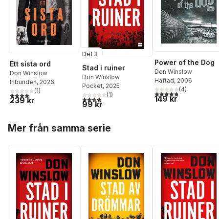
Del 3
Power of the Dog
Ett sista ord
Stad i ruiner
Don Winslow
Don Winslow
Don Winslow
Häftad
, 2006
Inbunden
, 2026
Pocket
, 2025
(
4
)
(
1
)
4,8
utav 5 stjärnor. Tota
4,0
utav 5 stjärnor. Totalt antal röster:
(
1
)
149 kr
4,0
utav 5 stjärnor. Totalt antal röster:
239 kr
99 kr
Hoppa över listan
Mer från samma serie