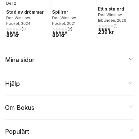
Del 2
Ett sista ord
Stad av drömmar
Spillror
Don Winslow
Don Winslow
Don Winslow
Inbunden
, 2026
Pocket
, 2024
Pocket
, 2021
(
1
)
4,0
utav 5 stjärnor. Tota
(
1
)
(
2
)
239 kr
4,0
utav 5 stjärnor. Totalt antal röster:
5,0
utav 5 stjärnor. Totalt antal röster:
89 kr
89 kr
Mina sidor
Hjälp
Om Bokus
Populärt