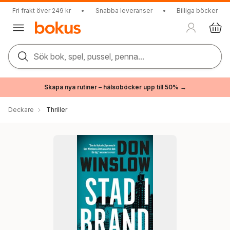
Fri frakt över 249 kr
•
Snabba leveranser
•
Billiga böcker
Sök bok, spel, pussel, penna...
Skapa nya rutiner – hälsoböcker upp till 50% →
Deckare
Thriller