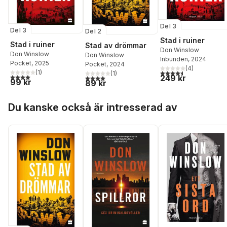
Del 3
Del 3
Del 2
Stad i ruiner
Stad i ruiner
Stad av drömmar
Don Winslow
Don Winslow
Don Winslow
Inbunden
, 2024
Pocket
, 2025
Pocket
, 2024
(
4
)
4,5
utav 5 stjärnor. Tota
(
1
)
(
1
)
4,0
utav 5 stjärnor. Totalt antal röster:
4,0
utav 5 stjärnor. Totalt antal röster:
249 kr
99 kr
89 kr
Hoppa över listan
Du kanske också är intresserad av