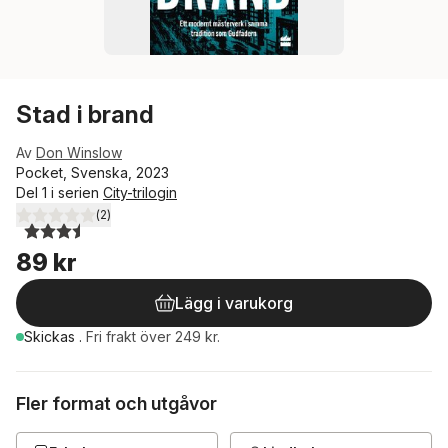
Stad i brand
Av
Don Winslow
Pocket, Svenska, 2023
Del 1 i serien
City-trilogin
(
2
)
3,5
utav 5 stjärnor. Totalt antal röster:
89 kr
Lägg i varukorg
Skickas
.
Fri frakt över 249 kr.
Fler format och utgåvor