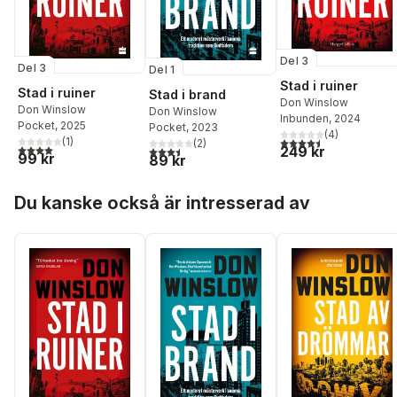
Del 3
Del 3
Del 1
Stad i ruiner
Stad i ruiner
Stad i brand
Don Winslow
Don Winslow
Don Winslow
Inbunden
, 2024
Pocket
, 2025
Pocket
, 2023
(
4
)
4,5
utav 5 stjärnor. Tota
(
1
)
(
2
)
4,0
utav 5 stjärnor. Totalt antal röster:
249 kr
3,5
utav 5 stjärnor. Totalt antal röster:
99 kr
89 kr
Hoppa över listan
Du kanske också är intresserad av