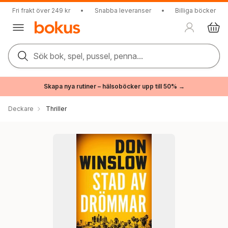
Fri frakt över 249 kr
•
Snabba leveranser
•
Billiga böcker
Sök bok, spel, pussel, penna...
Skapa nya rutiner – hälsoböcker upp till 50% →
Deckare
Thriller