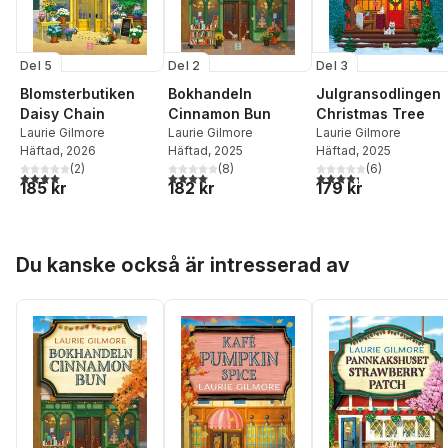
Del 5
Del 2
Del 3
Blomsterbutiken
Bokhandeln
Julgransodlingen
Daisy Chain
Cinnamon Bun
Christmas Tree
Laurie Gilmore
Laurie Gilmore
Laurie Gilmore
Häftad
, 2026
Häftad
, 2025
Häftad
, 2025
(
2
)
(
8
)
(
6
)
4,0
utav 5 stjärnor. Totalt antal röster:
4,0
utav 5 stjärnor. Totalt antal röster:
4,3
utav 5 stjärnor. Tota
185 kr
182 kr
179 kr
Hoppa över listan
Du kanske också är intresserad av