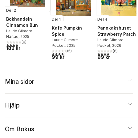
Del 2
Bokhandeln
Del 1
Del 4
Cinnamon Bun
Kafé Pumpkin
Pannkakshuset
Laurie Gilmore
Spice
Strawberry Patch
Häftad
, 2025
Laurie Gilmore
Laurie Gilmore
(
8
)
4,0
utav 5 stjärnor. Totalt antal röster:
Pocket
, 2025
Pocket
, 2026
182 kr
(
5
)
(
6
)
4,4
utav 5 stjärnor. Totalt antal röster:
3,7
utav 5 stjärnor. Tota
99 kr
99 kr
Mina sidor
Hjälp
Om Bokus