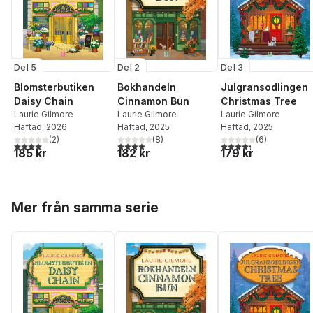
Del 5
Del 2
Del 3
Blomsterbutiken
Bokhandeln
Julgransodlingen
Daisy Chain
Cinnamon Bun
Christmas Tree
Laurie Gilmore
Laurie Gilmore
Laurie Gilmore
Häftad
, 2026
Häftad
, 2025
Häftad
, 2025
(
2
)
(
8
)
(
6
)
4,0
utav 5 stjärnor. Totalt antal röster:
4,0
utav 5 stjärnor. Totalt antal röster:
4,3
utav 5 stjärnor. Tota
185 kr
182 kr
179 kr
Hoppa över listan
Mer från samma serie