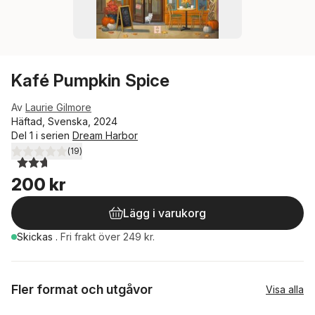
Kafé Pumpkin Spice
Av
Laurie Gilmore
Häftad, Svenska, 2024
Del 1 i serien
Dream Harbor
(
19
)
2,7
utav 5 stjärnor. Totalt antal röster:
200 kr
Lägg i varukorg
Skickas
.
Fri frakt över 249 kr.
Fler format och utgåvor
Visa alla