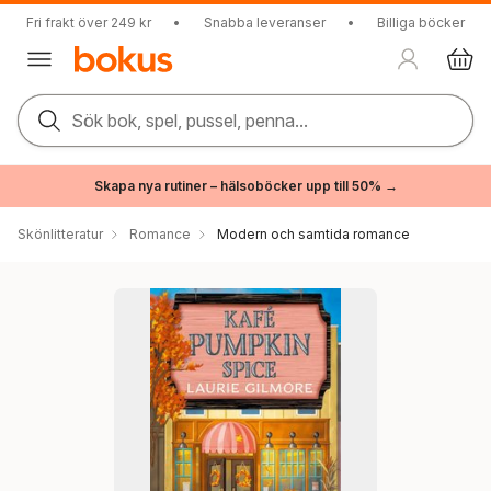
Fri frakt över 249 kr
•
Snabba leveranser
•
Billiga böcker
Sök bok, spel, pussel, penna...
Skapa nya rutiner – hälsoböcker upp till 50% →
Skönlitteratur
Romance
Modern och samtida romance