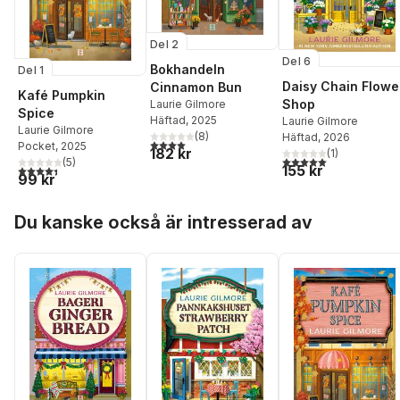
Del 2
Del 6
Bokhandeln
Del 1
Daisy Chain Flowe
Cinnamon Bun
Kafé Pumpkin
Shop
Laurie Gilmore
Spice
Häftad
, 2025
Laurie Gilmore
Laurie Gilmore
(
8
)
Häftad
, 2026
4,0
utav 5 stjärnor. Totalt antal röster:
Pocket
, 2025
182 kr
(
1
)
5,0
utav 5 stjärnor. Tota
(
5
)
155 kr
4,4
utav 5 stjärnor. Totalt antal röster:
99 kr
Hoppa över listan
Du kanske också är intresserad av