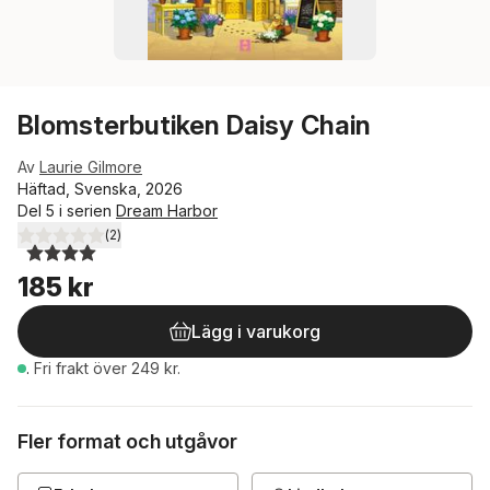
Blomsterbutiken Daisy Chain
Av
Laurie Gilmore
Häftad, Svenska, 2026
Del 5 i serien
Dream Harbor
(
2
)
4,0
utav 5 stjärnor. Totalt antal röster:
185 kr
Lägg i varukorg
.
Fri frakt över 249 kr.
Fler format och utgåvor