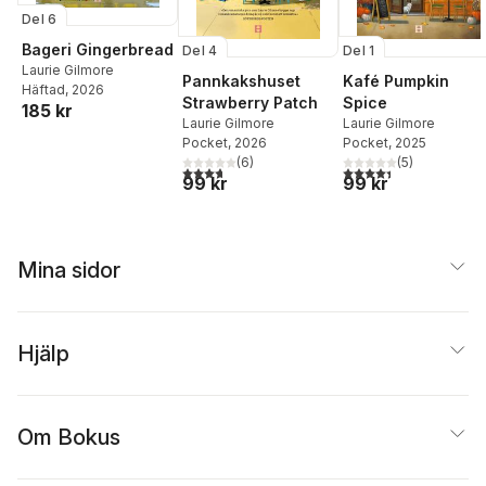
Del 6
Bageri Gingerbread
Del 4
Del 1
Laurie Gilmore
Pannkakshuset
Kafé Pumpkin
Häftad
, 2026
Strawberry Patch
Spice
185 kr
Laurie Gilmore
Laurie Gilmore
Pocket
, 2026
Pocket
, 2025
(
6
)
(
5
)
3,7
utav 5 stjärnor. Totalt antal röster:
4,4
utav 5 stjärnor. Tota
99 kr
99 kr
Mina sidor
Hjälp
Om Bokus