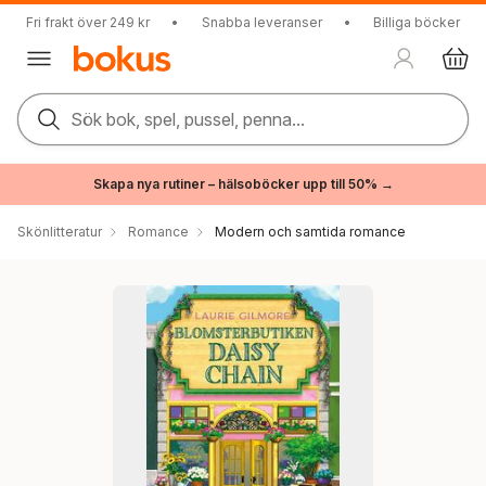
Fri frakt över 249 kr
•
Snabba leveranser
•
Billiga böcker
Sök bok, spel, pussel, penna...
Skapa nya rutiner – hälsoböcker upp till 50% →
Skönlitteratur
Romance
Modern och samtida romance