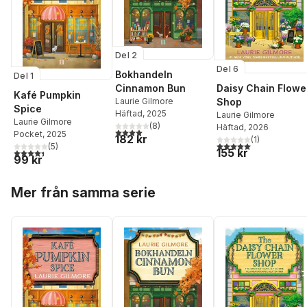
Del 2
Del 6
Bokhandeln
Del 1
Daisy Chain Flowe
Cinnamon Bun
Kafé Pumpkin
Shop
Laurie Gilmore
Spice
Häftad
, 2025
Laurie Gilmore
Laurie Gilmore
(
8
)
Häftad
, 2026
4,0
utav 5 stjärnor. Totalt antal röster:
Pocket
, 2025
182 kr
(
1
)
5,0
utav 5 stjärnor. Tota
(
5
)
155 kr
4,4
utav 5 stjärnor. Totalt antal röster:
99 kr
Hoppa över listan
Mer från samma serie