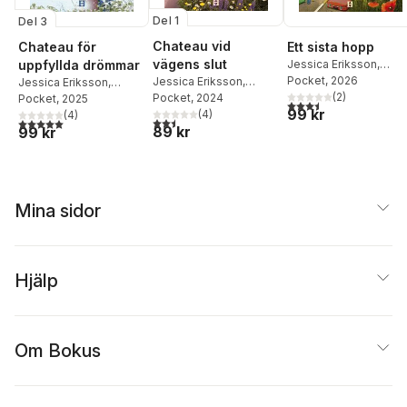
Del 1
Del 3
Chateau vid
Ett sista hopp
Chateau för
vägens slut
Jessica Eriksson
,
uppfyllda drömmar
Stefan Holm
Pocket
, 2026
Jessica Eriksson
,
Jessica Eriksson
,
(
2
)
Stefan Holm
Pocket
, 2024
Stefan Holm
Pocket
, 2025
3,5
utav 5 stjärnor. Tota
99 kr
(
4
)
(
4
)
2,5
utav 5 stjärnor. Totalt antal röster:
5,0
utav 5 stjärnor. Totalt antal röster:
89 kr
99 kr
Mina sidor
Hjälp
Om Bokus