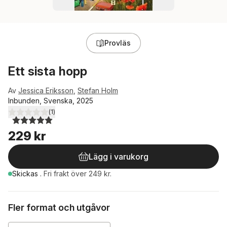
Provläs
Ett sista hopp
Av
Jessica Eriksson
,
Stefan Holm
Inbunden, Svenska, 2025
(
1
)
5,0
utav 5 stjärnor. Totalt antal röster:
229 kr
Lägg i varukorg
Skickas
.
Fri frakt över 249 kr.
Fler format och utgåvor