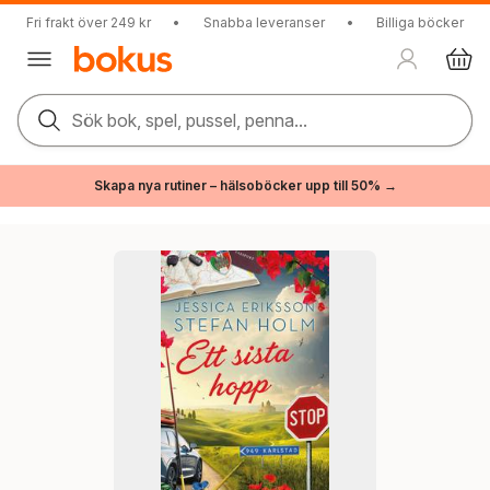
Fri frakt över 249 kr
•
Snabba leveranser
•
Billiga böcker
Sök bok, spel, pussel, penna...
Skapa nya rutiner – hälsoböcker upp till 50% →