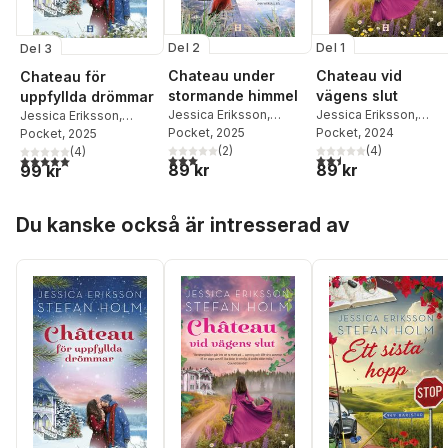
Del 2
Del 1
Del 3
Chateau under
Chateau vid
Chateau för
stormande himmel
vägens slut
uppfyllda drömmar
Jessica Eriksson
,
Jessica Eriksson
,
Jessica Eriksson
,
Stefan Holm
Pocket
, 2025
Stefan Holm
Pocket
, 2024
Stefan Holm
Pocket
, 2025
(
2
)
(
4
)
(
4
)
3,0
utav 5 stjärnor. Totalt antal röster:
2,5
utav 5 stjärnor. Tota
5,0
utav 5 stjärnor. Totalt antal röster:
89 kr
89 kr
99 kr
Hoppa över listan
Du kanske också är intresserad av