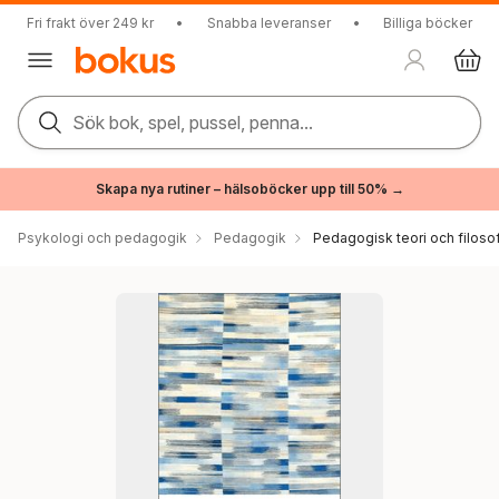
Fri frakt över 249 kr
•
Snabba leveranser
•
Billiga böcker
Sök bok, spel, pussel, penna...
Skapa nya rutiner – hälsoböcker upp till 50% →
Psykologi och pedagogik
Pedagogik
Pedagogisk teori och filosof