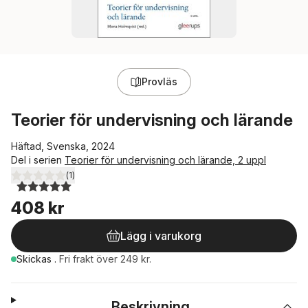
Provläs
Teorier för undervisning och lärande
Häftad, Svenska, 2024
Del i serien
Teorier för undervisning och lärande, 2 uppl
(
1
)
5,0
utav 5 stjärnor. Totalt antal röster:
408 kr
Lägg i varukorg
Skickas
.
Fri frakt över 249 kr.
Beskrivning