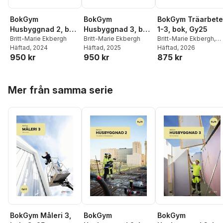
BokGym
BokGym
BokGym Träarbete
Husbyggnad 2, bok,
Husbyggnad 3, bok,
1-3, bok, Gy25
Gy25
Britt-Marie Ekbergh
Gy25
Britt-Marie Ekbergh
Britt-Marie Ekbergh
,
Häftad
, 2024
Häftad
, 2025
Rickard Andersson
Häftad
, 2026
950 kr
950 kr
875 kr
Hoppa över listan
Mer från samma serie
BokGym Måleri 3,
BokGym
BokGym