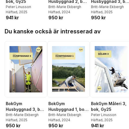
bok, Gy25
Husbyggnad 2, bok,
Husbyggnad 3, bo
Peter Linusson
Gy25
Britt-Marie Ekbergh
Gy25
Britt-Marie Ekbergh
Häftad
, 2025
Häftad
, 2024
Häftad
, 2025
941 kr
950 kr
950 kr
Hoppa över listan
Du kanske också är intresserad av
BokGym
BokGym
BokGym Måleri 3,
Husbyggnad 3, bok,
Husbyggnad 1, bok,
bok, Gy25
Gy25
Britt-Marie Ekbergh
Gy25
Britt-Marie Ekbergh
Peter Linusson
Häftad
, 2025
Häftad
, 2024
Häftad
, 2025
950 kr
950 kr
941 kr