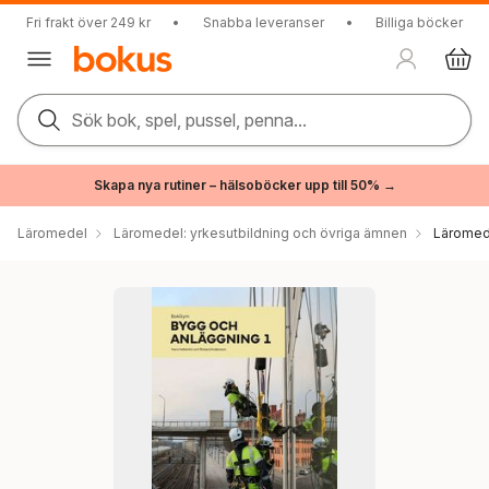
Fri frakt över 249 kr
•
Snabba leveranser
•
Billiga böcker
Sök bok, spel, pussel, penna...
Skapa nya rutiner – hälsoböcker upp till 50% →
Läromedel
Läromedel: yrkesutbildning och övriga ämnen
Läromed