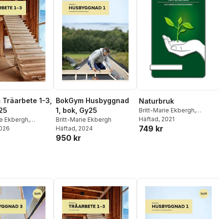
Träarbete 1-3,
BokGym Husbyggnad
Naturbruk
25
1, bok, Gy25
Britt-Marie Ekbergh
,
Rickard Andersson
Häftad
, 2021
ie Ekbergh
,
Britt-Marie Ekbergh
749 kr
Andersson
2026
Häftad
, 2024
950 kr