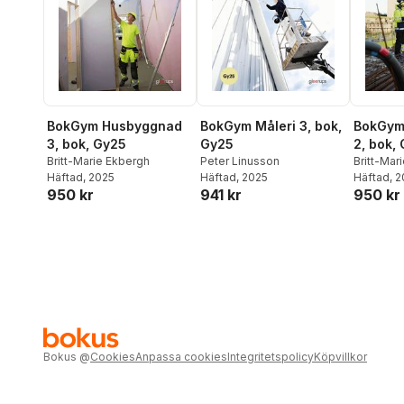
BokGym Husbyggnad
BokGym Måleri 3, bok,
BokGym
3, bok, Gy25
Gy25
2, bok,
Britt-Marie Ekbergh
Peter Linusson
Britt-Mar
Häftad
, 2025
Häftad
, 2025
Häftad
, 
950 kr
941 kr
950 kr
Bokus
@
Cookies
Anpassa cookies
Integritetspolicy
Köpvillkor