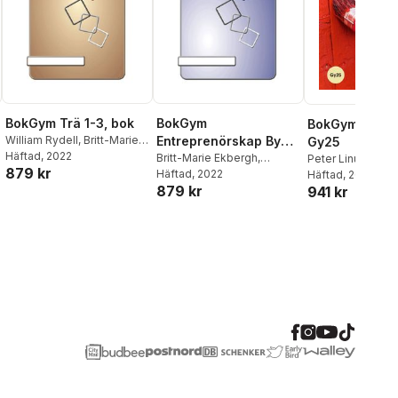
BokGym Trä 1-3, bok
BokGym
BokGym Måleri
William Rydell
,
Britt-Marie
Entreprenörskap Bygg,
Gy25
Ekbergh
Häftad
, 2022
,
Rickard
bok
Britt-Marie Ekbergh
,
Peter Linusson
879 kr
Andersson
Rickard Andersson
Häftad
, 2022
Häftad
, 2024
879 kr
941 kr