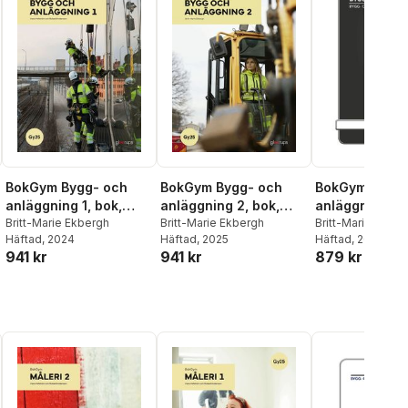
BokGym Bygg- och
BokGym Bygg- och
BokGym Bygg 
anläggning 1, bok,
anläggning 2, bok,
anläggning 2,
Gy25
Britt-Marie Ekbergh
Gy25
Britt-Marie Ekbergh
Britt-Marie Ekber
Häftad
, 2024
Häftad
, 2025
Rickard Anderss
Häftad
, 2019
941 kr
941 kr
879 kr