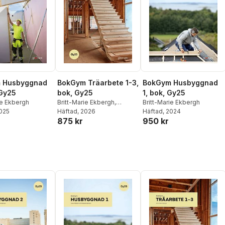
 Husbyggnad
BokGym Träarbete 1-3,
BokGym Husbyggnad
 Gy25
bok, Gy25
1, bok, Gy25
ie Ekbergh
Britt-Marie Ekbergh
,
Britt-Marie Ekbergh
2025
Rickard Andersson
Häftad
, 2026
Häftad
, 2024
875 kr
950 kr