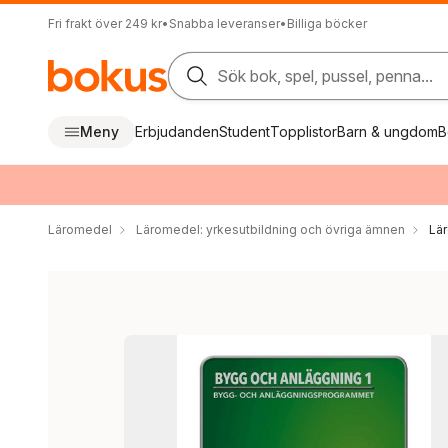
Fri frakt över 249 kr
•
Snabba leveranser
•
Billiga böcker
Sök bok, spel, pussel, penna...
Meny
Erbjudanden
Student
Topplistor
Barn & ungdom
B
Läromedel
Läromedel: yrkesutbildning och övriga ämnen
Lä