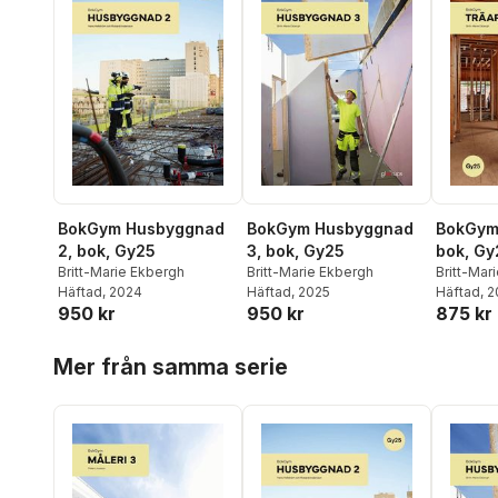
BokGym Husbyggnad
BokGym Husbyggnad
BokGym 
2, bok, Gy25
3, bok, Gy25
bok, Gy
Britt-Marie Ekbergh
Britt-Marie Ekbergh
Britt-Mar
Häftad
, 2024
Häftad
, 2025
Rickard 
Häftad
, 
950 kr
950 kr
875 kr
Hoppa över listan
Mer från samma serie