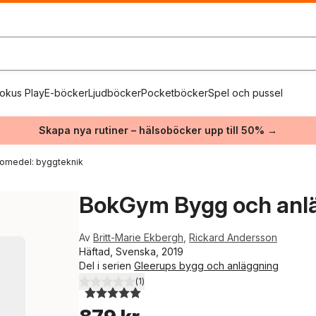
okus Play
E-böcker
Ljudböcker
Pocketböcker
Spel och pussel
Skapa nya rutiner – hälsoböcker upp till 50% →
romedel: byggteknik
BokGym Bygg och anlä
Av
Britt-Marie Ekbergh
,
Rickard Andersson
Häftad, Svenska, 2019
Del i serien
Gleerups bygg och anläggning
(
1
)
5,0
utav 5 stjärnor. Totalt antal röster: