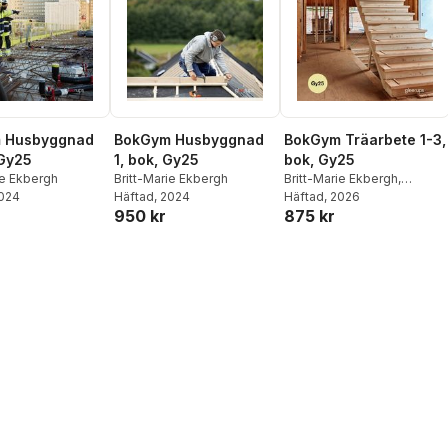
 Husbyggnad
BokGym Husbyggnad
BokGym Träarbete 1-3,
 Gy25
1, bok, Gy25
bok, Gy25
ie Ekbergh
Britt-Marie Ekbergh
Britt-Marie Ekbergh
,
2024
Häftad
, 2024
Rickard Andersson
Häftad
, 2026
950 kr
875 kr