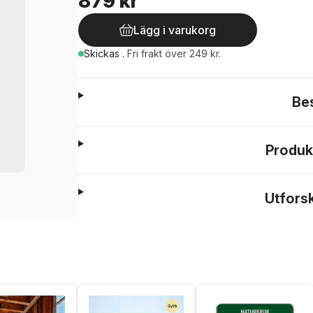
879 kr
Lägg i varukorg
Skickas
.
Fri frakt över 249 kr.
Be
Produk
Utfors