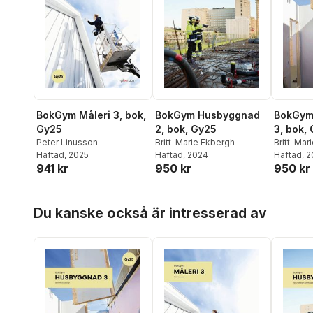
BokGym Måleri 3, bok,
BokGym Husbyggnad
BokGym
Gy25
2, bok, Gy25
3, bok,
Peter Linusson
Britt-Marie Ekbergh
Britt-Mar
Häftad
, 2025
Häftad
, 2024
Häftad
, 
941 kr
950 kr
950 kr
Hoppa över listan
Du kanske också är intresserad av