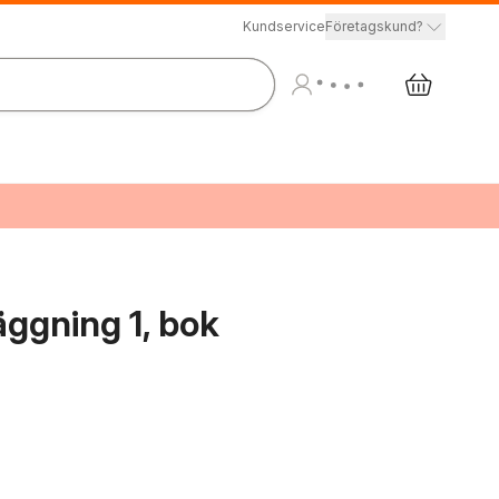
Kundservice
Företagskund?
ggning 1, bok