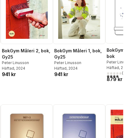
BokGym Måleri
BokGym Måleri 2, bok,
BokGym Måleri 1, bok,
bok
Gy25
Gy25
Peter Linusson
,
R
Peter Linusson
Peter Linusson
Andersson
Häftad
, 2021
Häftad
, 2024
Häftad
, 2024
(
1
)
941 kr
941 kr
4,0
utav 5 stjärnor
879 kr