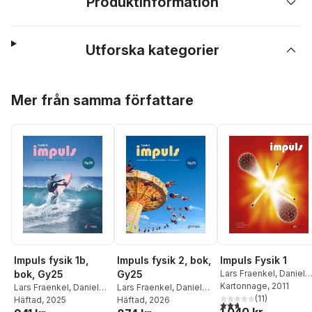
Produktinformation
Utforska kategorier
Hoppa över listan
Mer från samma författare
Impuls fysik 1b,
Impuls fysik 2, bok,
Impuls Fysik 1
bok, Gy25
Gy25
Lars Fraenkel
,
Daniel
Gottfridsson
Kartonnage
, 2011
,
Ulf
Lars Fraenkel
,
Daniel
Lars Fraenkel
,
Daniel
Jonasson
(
11
)
Gottfridsson
Häftad
, 2025
,
Ulf
Gottfridsson
Häftad
, 2026
,
Ulf
2,7
utav 5 stjärnor. Tota