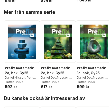
1 040 kr
941 kr
874 kr
Jonasson
Jonasson
Hoppa över listan
Mer från samma serie
Prefix matematik
Prefix matematik
Prefix matematik
2a, bok, Gy25
2c, bok, Gy25
1c, bok, Gy25
Daniel Nilsson
,
Per-
Daniel Gottfridsson
,
Daniel Gottfridsson
,
Olof Bergmark
Häftad
, 2026
Ingela Nilsson
Häftad
, 2026
,
Maria
Ingela Nilsson
Häftad
, 2025
,
Maria
592 kr
617 kr
599 kr
Berg
Berg
Hoppa över listan
Du kanske också är intresserad av