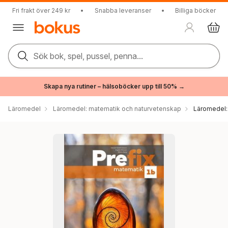
Fri frakt över 249 kr
•
Snabba leveranser
•
Billiga böcker
Sök bok, spel, pussel, penna...
Skapa nya rutiner – hälsoböcker upp till 50% →
Läromedel
Läromedel: matematik och naturvetenskap
Läromedel: