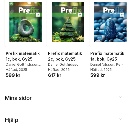
Prefix matematik
Prefix matematik
Prefix matematik
1c, bok, Gy25
2c, bok, Gy25
1a, bok, Gy25
Daniel Gottfridsson
,
Daniel Gottfridsson
,
Daniel Nilsson
,
Per-
Ingela Nilsson
Häftad
, 2025
,
Maria
Ingela Nilsson
Häftad
, 2026
,
Maria
Olof Bergmark
Häftad
, 2025
599 kr
617 kr
599 kr
Berg
Berg
Mina sidor
Hjälp