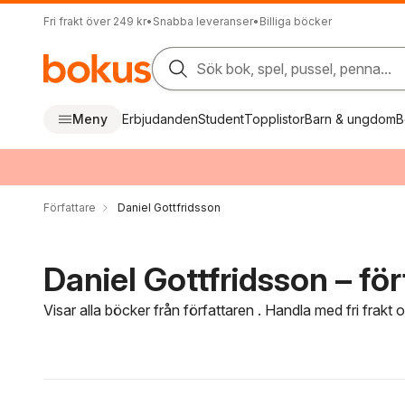
Fri frakt över 249 kr
•
Snabba leveranser
•
Billiga böcker
Sök bok, spel, pussel, penna...
Meny
Erbjudanden
Student
Topplistor
Barn & ungdom
B
Författare
Daniel Gottfridsson
Daniel Gottfridsson – för
Visar alla böcker från författaren . Handla med fri frakt
Hoppa över filtreringsmeny