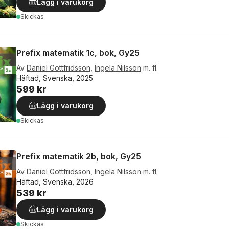
Lägg i varukorg
Skickas
Prefix matematik 1c, bok, Gy25
Av
Daniel Gottfridsson
,
Ingela Nilsson
m. fl.
Häftad, Svenska, 2025
599 kr
Lägg i varukorg
Skickas
Prefix matematik 2b, bok, Gy25
Av
Daniel Gottfridsson
,
Ingela Nilsson
m. fl.
Häftad, Svenska, 2026
539 kr
Lägg i varukorg
Skickas