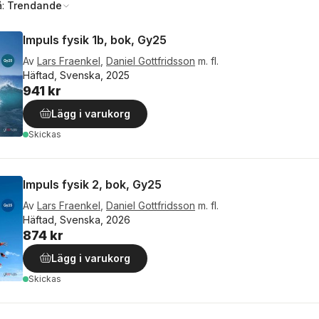
å:
Trendande
Impuls fysik 1b, bok, Gy25
Av
Lars Fraenkel
,
Daniel Gottfridsson
m. fl.
Häftad, Svenska, 2025
941 kr
Lägg i varukorg
Skickas
Impuls fysik 2, bok, Gy25
Av
Lars Fraenkel
,
Daniel Gottfridsson
m. fl.
Häftad, Svenska, 2026
874 kr
Lägg i varukorg
Skickas