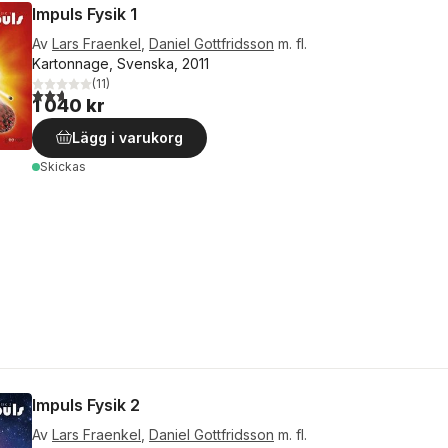
Impuls Fysik 1
Av
Lars Fraenkel
,
Daniel Gottfridsson
m. fl.
Kartonnage, Svenska, 2011
(
11
)
2,7
utav 5 stjärnor. Totalt antal röster:
1 040 kr
Lägg i varukorg
Skickas
Impuls Fysik 2
Av
Lars Fraenkel
,
Daniel Gottfridsson
m. fl.