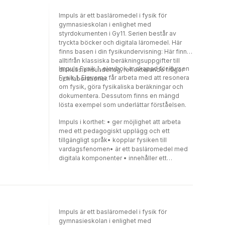
basläromedel med digitala komponenter i
lärare.Impuls fysik 2 är ämnad för
den tryckta boken genom QR-koder - Finns
undervisning i ämnet Fysik nivå 2. Boken
Impuls är ett basläromedel i fysik för
även som digitalt läromedel med samma
innehåller teoritexter, lösta exempel och
gymnasieskolan i enlighet med
struktur och innehåll som i den tryckta boken
uppgifter. Innehållet är ofta kopplat till
styrdokumenten i Gy11. Serien består av
- Har ett omfattande digitalt lärarmaterial
vardagsfenomen för att öka intresset och
tryckta böcker och digitala läromedel. Här
med underlag för pedagogiskt arbete
förståelsen för fysik i vår vardag. I boken
finns basen i din fysikundervisning: Här finns
finns QR-koder med tillgång till digitalt
alltifrån klassiska beräkningsuppgifter till
innehåll som till exempel filmer och
Impuls Fysik 1, elevbok är skapad för kursen
diskussionsunderlag, reflekterande frågor
lösningsförslag. Detta gör att elever får stöd i
Fysik 1. Eleverna får arbeta med att resonera
och laborationer.
sitt lärande på ett annat sätt än en traditionell
om fysik, göra fysikaliska beräkningar och
pappersbok kan ge.Impuls:- Kopplar fysiken
dokumentera. Dessutom finns en mängd
till vardagsfenomen- Är ett basläromedel
lösta exempel som underlättar förståelsen.
med digitala komponenter i den tryckta
boken genom QR-koder- Finns även som
Impuls i korthet: • ger möjlighet att arbeta
digitalt läromedel med samma struktur och
med ett pedagogiskt upplägg och ett
innehåll som i den tryckta boken- Har ett
tillgängligt språk• kopplar fysiken till
omfattande digitalt lärarmaterial med
vardagsfenomen• är ett basläromedel med
underlag för pedagogiskt arbete.
digitala komponenter • innehåller ett
omfattande lärarmaterial med underlag för
pedagogiska planeringar
Impuls är ett basläromedel i fysik för
gymnasieskolan i enlighet med