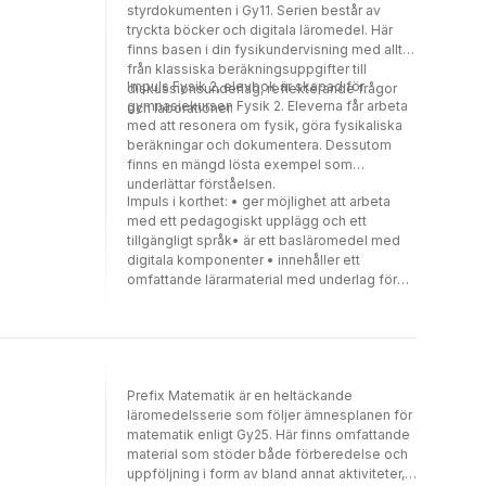
styrdokumenten i Gy11. Serien består av
tryckta böcker och digitala läromedel. Här
finns basen i din fysikundervisning med allt
från klassiska beräkningsuppgifter till
Impuls Fysik 2, elevbok är skapad för
diskussionsunderlag, reflekterande frågor
gymnasiekursen Fysik 2. Eleverna får arbeta
och laborationer.
med att resonera om fysik, göra fysikaliska
beräkningar och dokumentera. Dessutom
finns en mängd lösta exempel som
underlättar förståelsen.
Impuls i korthet: • ger möjlighet att arbeta
med ett pedagogiskt upplägg och ett
tillgängligt språk• är ett basläromedel med
digitala komponenter • innehåller ett
omfattande lärarmaterial med underlag för
pedagogiska planeringar
Prefix Matematik är en heltäckande
läromedelsserie som följer ämnesplanen för
matematik enligt Gy25. Här finns omfattande
material som stöder både förberedelse och
uppföljning i form av bland annat aktiviteter,