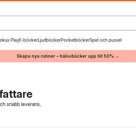
okus Play
E-böcker
Ljudböcker
Pocketböcker
Spel och pussel
Skapa nya rutiner – hälsoböcker upp till 50% →
fattare
 och snabb leverans.