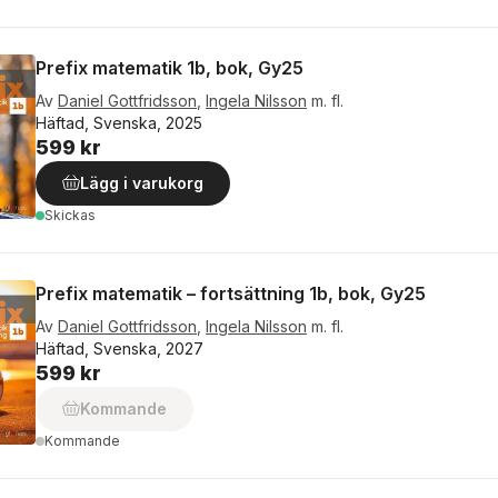
Prefix matematik 1b, bok, Gy25
Av
Daniel Gottfridsson
,
Ingela Nilsson
m. fl.
Häftad, Svenska, 2025
599 kr
Lägg i varukorg
Skickas
Prefix matematik – fortsättning 1b, bok, Gy25
Av
Daniel Gottfridsson
,
Ingela Nilsson
m. fl.
Häftad, Svenska, 2027
599 kr
Kommande
Kommande