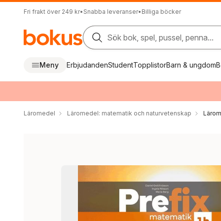
Fri frakt över 249 kr
•
Snabba leveranser
•
Billiga böcker
Sök bok, spel, pussel, penna...
Meny
Erbjudanden
Student
Topplistor
Barn & ungdom
B
Läromedel
Läromedel: matematik och naturvetenskap
Lärom