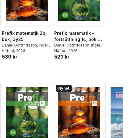
Prefix matematik 2b,
Prefix matematik –
bok, Gy25
fortsättning 1c, bok,
Daniel Gottfridsson
,
Ingela
Gy25
Daniel Gottfridsson
,
Ingela
Nilsson
Häftad
, 2026
,
Maria Berg
Nilsson
Häftad
, 2026
,
Maria Berg
539 kr
523 kr
Nyhet