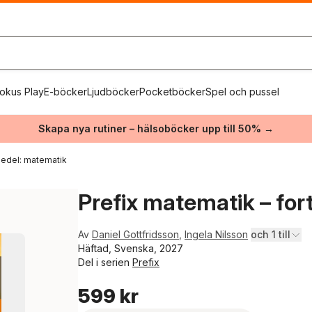
okus Play
E-böcker
Ljudböcker
Pocketböcker
Spel och pussel
Skapa nya rutiner – hälsoböcker upp till 50% →
edel: matematik
Prefix matematik – for
Av
Daniel Gottfridsson
,
Ingela Nilsson
och 1 till
Häftad, Svenska, 2027
Del i serien
Prefix
599 kr