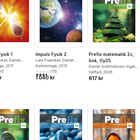
ysik 1
Impuls Fysik 2
Prefix matematik 2c,
nkel
,
Daniel
Lars Fraenkel
,
Daniel
bok, Gy25
son
ge
, 2011
,
Ulf Jonasson
Gottfridsson
Kartonnage
, 2012
,
Ulf Jonasson
Daniel Gottfridsson
,
Ingela
11
)
(
11
)
Nilsson
Häftad
, 2026
,
Maria Berg
stjärnor. Totalt antal röster:
3,6
utav 5 stjärnor. Totalt antal röster:
r
1 040 kr
617 kr