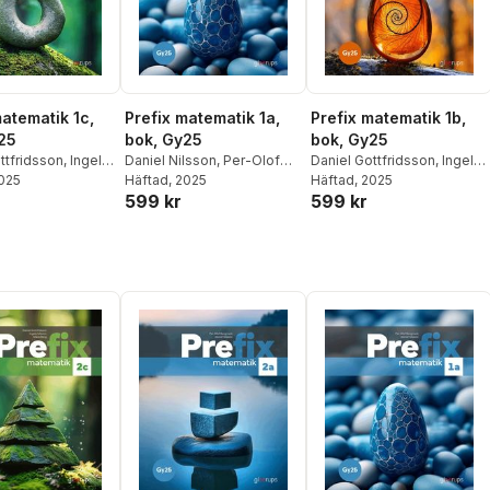
matematik 1c,
Prefix matematik 1a,
Prefix matematik 1b,
25
bok, Gy25
bok, Gy25
ttfridsson
,
Ingela
Daniel Nilsson
,
Per-Olof
Daniel Gottfridsson
,
Ingela
2025
Maria Berg
Bergmark
Häftad
, 2025
Nilsson
Häftad
, 2025
,
Maria Berg
599 kr
599 kr