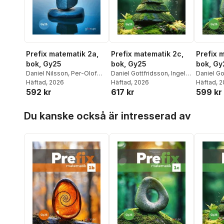
Prefix matematik 2a,
Prefix matematik 2c,
Prefix 
bok, Gy25
bok, Gy25
bok, Gy
Daniel Nilsson
,
Per-Olof
Daniel Gottfridsson
,
Ingela
Daniel Go
Bergmark
Häftad
, 2026
Nilsson
Häftad
, 2026
,
Maria Berg
Nilsson
Häftad
, 
,
592 kr
617 kr
599 kr
Hoppa över listan
Du kanske också är intresserad av