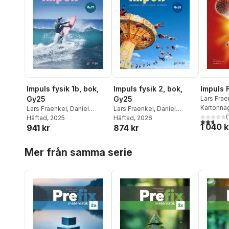
Impuls fysik 1b, bok,
Impuls fysik 2, bok,
Impuls F
Gy25
Gy25
Lars Frae
Gottfrids
Kartonna
Lars Fraenkel
,
Daniel
Lars Fraenkel
,
Daniel
(
Gottfridsson
Häftad
, 2025
,
Ulf Jonasson
Gottfridsson
Häftad
, 2026
,
Ulf Jonasson
2,7
utav 5 
1 040 k
941 kr
874 kr
Hoppa över listan
Mer från samma serie