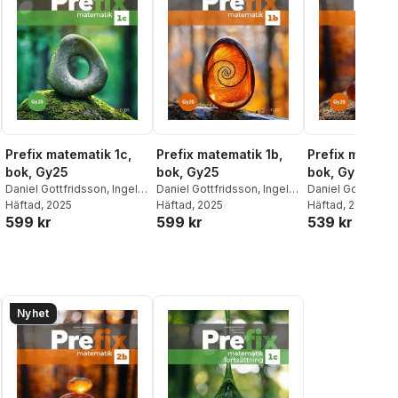
Prefix matematik 1c,
Prefix matematik 1b,
Prefix matemat
bok, Gy25
bok, Gy25
bok, Gy25
Daniel Gottfridsson
,
Ingela
Daniel Gottfridsson
,
Ingela
Daniel Gottfridss
Nilsson
Häftad
, 2025
,
Maria Berg
Nilsson
Häftad
, 2025
,
Maria Berg
Nilsson
Häftad
, 2026
,
Maria Be
599 kr
599 kr
539 kr
Nyhet