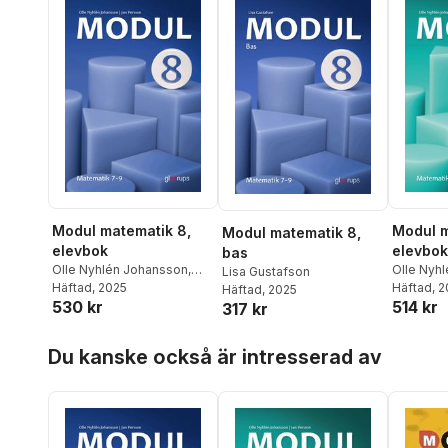
Modul matematik 8,
Modul m
Modul matematik 8,
elevbok
elevbok
bas
Olle Nyhlén Johansson
,
Olle Nyh
Lisa Gustafson
Jan Persson
Häftad
, 2025
Jan Pers
Häftad
, 
Häftad
, 2025
530 kr
514 kr
317 kr
Hoppa över listan
Du kanske också är intresserad av