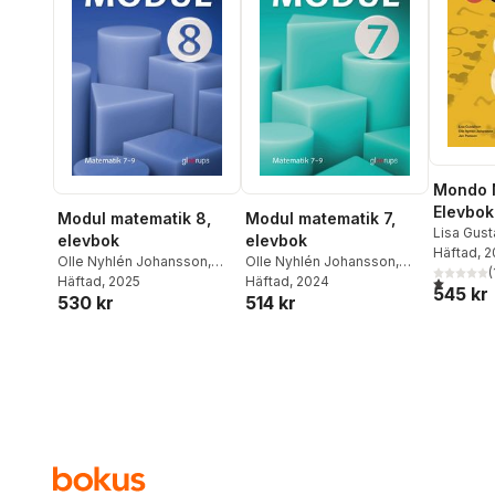
Mondo 
Elevbok
Modul matematik 8,
Modul matematik 7,
Lisa Gus
elevbok
elevbok
Johanss
Häftad
, 
Olle Nyhlén Johansson
,
Olle Nyhlén Johansson
,
(
1,0
utav 5 
Jan Persson
Häftad
, 2025
Jan Persson
Häftad
, 2024
545 kr
530 kr
514 kr