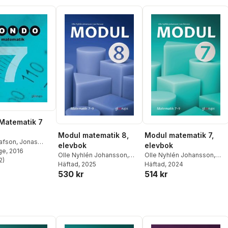
Matematik 7
Modul matematik 8,
Modul matematik 7,
tafson
,
Jonas
elevbok
elevbok
nd
ge
,
, 2016
Olle Nyhlén
Olle Nyhlén Johansson
,
Olle Nyhlén Johansson
,
on
2
)
,
Jan Persson
stjärnor. Totalt antal röster:
Jan Persson
Häftad
, 2025
Jan Persson
Häftad
, 2024
530 kr
514 kr