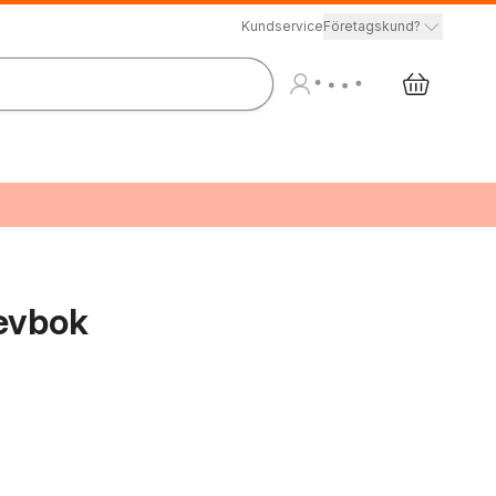
Kundservice
Företagskund?
evbok