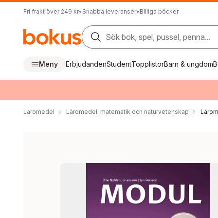
Fri frakt över 249 kr
•
Snabba leveranser
•
Billiga böcker
Sök bok, spel, pussel, penna...
Meny
Erbjudanden
Student
Topplistor
Barn & ungdom
B
Läromedel
Läromedel: matematik och naturvetenskap
Lärom