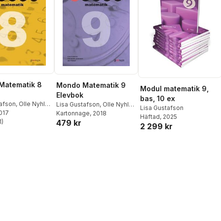
Matematik 8
Mondo Matematik 9
Modul matematik 9,
Elevbok
bas, 10 ex
tafson
,
Olle Nyhlén
Lisa Gustafson
,
Olle Nyhlén
Lisa Gustafson
on
2017
,
Jan Persson
Johansson
Kartonnage
,
, 2018
Jan Persson
Häftad
, 2025
479 kr
1
)
2 299 kr
stjärnor. Totalt antal röster: