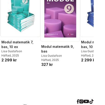
Modul matematik 7,
Modul matemat
Modul matematik 9,
bas, 10 ex
bas, 10 ex
bas
Lisa Gustafson
Lisa Gustafson
Häftad
, 2025
Häftad
, 2025
Lisa Gustafson
2 299 kr
2 299 kr
Häftad
, 2025
327 kr