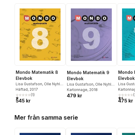
Mondo 
Mondo Matematik 8
Mondo Matematik 9
Elevbok
Elevbok
Elevbok
Lisa Gus
Lisa Gustafson
,
Olle Nyhlén
Lisa Gustafson
,
Olle Nyhlén
Hällebra
Kartonna
Johansson
Häftad
, 2017
,
Jan Persson
Johansson
Kartonnage
,
, 2018
Jan Persson
Johanss
(
479 kr
(
1
)
1,5
utav 5 
1,0
utav 5 stjärnor. Totalt antal röster:
475 kr
545 kr
Hoppa över listan
Mer från samma serie