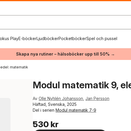
okus Play
E-böcker
Ljudböcker
Pocketböcker
Spel och pussel
Skapa nya rutiner – hälsoböcker upp till 50% →
edel: matematik
Modul matematik 9, el
Av
Olle Nyhlén Johansson
,
Jan Persson
Häftad, Svenska, 2025
Del i serien
Modul matematik 7-9
530 kr