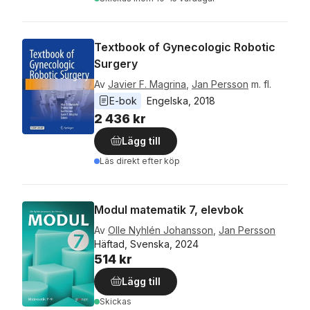
Textbook of Gynecologic Robotic
Surgery
Av
Javier F. Magrina
,
Jan Persson
m. fl.
E-bok
Engelska
, 
2018
2 436 kr
Lägg till
Läs direkt efter köp
Modul matematik 7, elevbok
Av
Olle Nyhlén Johansson
,
Jan Persson
Häftad, Svenska, 2024
514 kr
Lägg till
Skickas