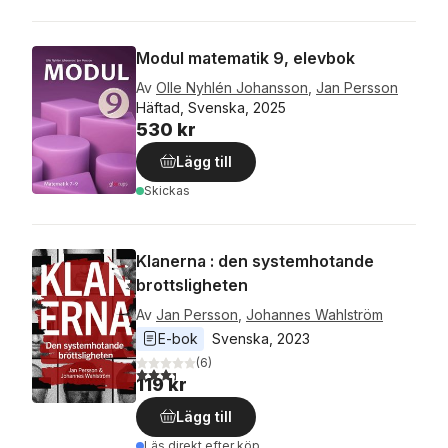
Modul matematik 9, elevbok
Av
Olle Nyhlén Johansson
,
Jan Persson
Häftad, Svenska, 2025
530 kr
Lägg till
Skickas
Klanerna : den systemhotande
brottsligheten
Av
Jan Persson
,
Johannes Wahlström
E-bok
Svenska
, 
2023
(
6
)
3,3
utav 5 stjärnor. Totalt antal röster:
119 kr
Lägg till
Läs direkt efter köp