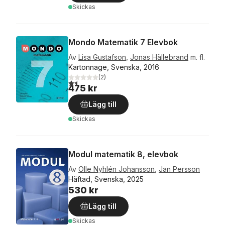
Skickas
Mondo Matematik 7 Elevbok
Av
Lisa Gustafson
,
Jonas Hällebrand
m. fl.
Kartonnage, Svenska, 2016
(
2
)
1,5
utav 5 stjärnor. Totalt antal röster:
475 kr
Lägg till
Skickas
Modul matematik 8, elevbok
Av
Olle Nyhlén Johansson
,
Jan Persson
Häftad, Svenska, 2025
530 kr
Lägg till
Skickas