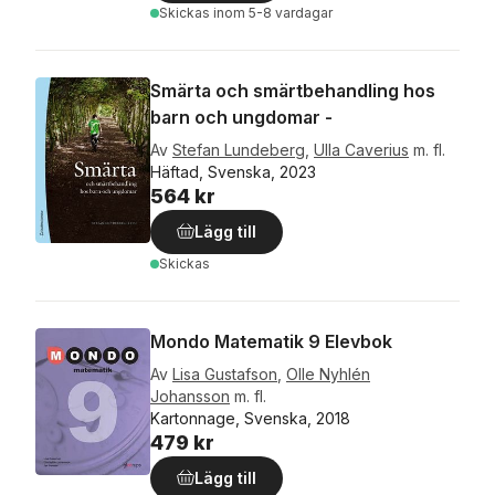
Skickas
inom 5-8 vardagar
Smärta och smärtbehandling hos
barn och ungdomar -
Av
Stefan Lundeberg
,
Ulla Caverius
m. fl.
Häftad, Svenska, 2023
564 kr
Lägg till
Skickas
Mondo Matematik 9 Elevbok
Av
Lisa Gustafson
,
Olle Nyhlén
Johansson
m. fl.
Kartonnage, Svenska, 2018
479 kr
Lägg till