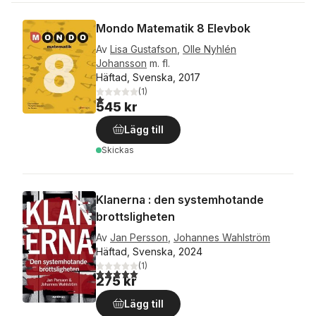
Mondo Matematik 8 Elevbok
Av
Lisa Gustafson
,
Olle Nyhlén
Johansson
m. fl.
Häftad, Svenska, 2017
(
1
)
1,0
utav 5 stjärnor. Totalt antal röster:
545 kr
Lägg till
Skickas
Klanerna : den systemhotande
brottsligheten
Av
Jan Persson
,
Johannes Wahlström
Häftad, Svenska, 2024
(
1
)
5,0
utav 5 stjärnor. Totalt antal röster:
275 kr
Lägg till