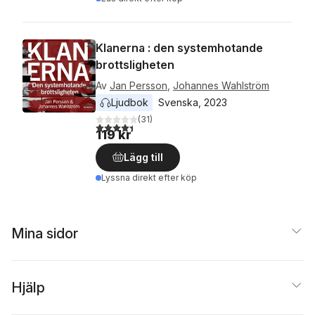
Klanerna : den systemhotande
brottsligheten
Av
Jan Persson
,
Johannes Wahlström
Ljudbok
Svenska
, 
2023
(
31
)
4,4
utav 5 stjärnor. Totalt antal röster:
119 kr
Lägg till
Lyssna direkt efter köp
Mina sidor
Hjälp