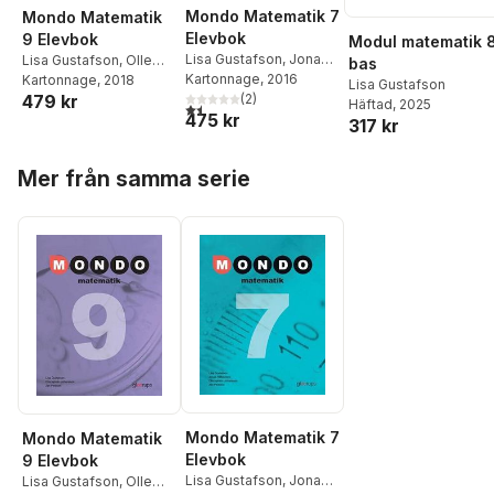
Mondo Matematik 7
Mondo Matematik
Elevbok
9 Elevbok
Modul matematik 8
Lisa Gustafson
,
Jonas
Lisa Gustafson
,
Olle
bas
Hällebrand
Kartonnage
,
, 2016
Olle Nyhlén
Nyhlén Johansson
Kartonnage
, 2018
,
Jan
Lisa Gustafson
Johansson
(
2
)
,
Jan
479 kr
Persson
Häftad
, 2025
1,5
utav 5 stjärnor. Totalt antal röster:
475 kr
Persson
317 kr
Hoppa över listan
Mer från samma serie
Mondo Matematik 7
Mondo Matematik
Elevbok
9 Elevbok
Lisa Gustafson
,
Jonas
Lisa Gustafson
,
Olle