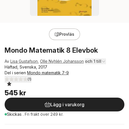
Provläs
Mondo Matematik 8 Elevbok
Av
Lisa Gustafson
,
Olle Nyhlén Johansson
och 1 till
Häftad, Svenska, 2017
Del i serien
Mondo matematik 7-9
(
1
)
1,0
utav 5 stjärnor. Totalt antal röster:
545 kr
Lägg i varukorg
Skickas
.
Fri frakt över 249 kr.