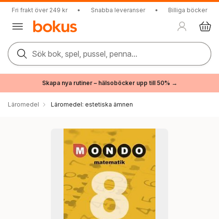
Fri frakt över 249 kr
•
Snabba leveranser
•
Billiga böcker
Sök bok, spel, pussel, penna...
Skapa nya rutiner – hälsoböcker upp till 50% →
Läromedel
Läromedel: estetiska ämnen