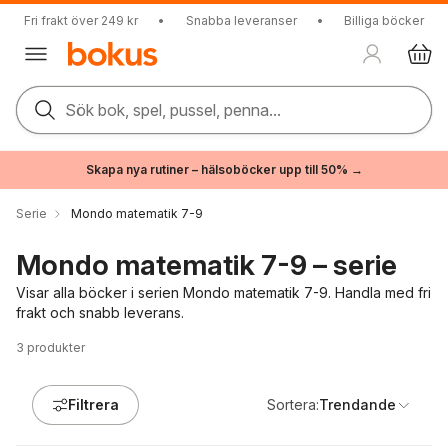
Fri frakt över 249 kr
•
Snabba leveranser
•
Billiga böcker
Sök bok, spel, pussel, penna...
Skapa nya rutiner – hälsoböcker upp till 50% →
Serie
Mondo matematik 7-9
Mondo matematik 7-9 – serie
Visar alla böcker i serien Mondo matematik 7-9. Handla med fri
frakt och snabb leverans.
3
produkter
Filtrera
Sortera:
Trendande