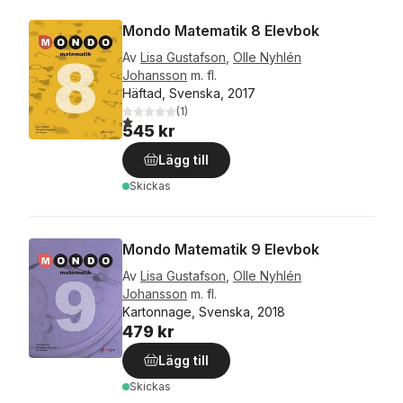
Mondo Matematik 8 Elevbok
Av
Lisa Gustafson
,
Olle Nyhlén
Johansson
m. fl.
Häftad, Svenska, 2017
(
1
)
1,0
utav 5 stjärnor. Totalt antal röster:
545 kr
Lägg till
Skickas
Mondo Matematik 9 Elevbok
Av
Lisa Gustafson
,
Olle Nyhlén
Johansson
m. fl.
Kartonnage, Svenska, 2018
479 kr
Lägg till
Skickas