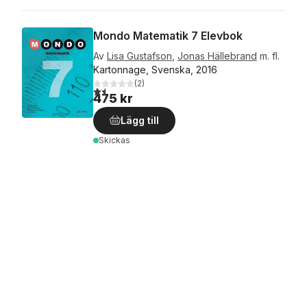
Mondo Matematik 7 Elevbok
Av
Lisa Gustafson
,
Jonas Hällebrand
m. fl.
Kartonnage, Svenska, 2016
(
2
)
1,5
utav 5 stjärnor. Totalt antal röster:
475 kr
Lägg till
Skickas