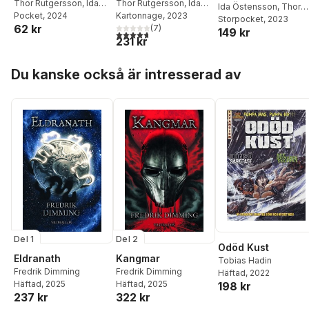
osynliga arbetet -
Thor Rutgersson
,
Ida
osynliga arbetet -
Thor Rutgersson
,
Ida
killar och män
Ida Östensson
,
Thor
Östensson
Pocket
, 2024
Östensson
Kartonnage
, 2023
hemma och på
hemma och på
Rutgersson
Storpocket
, 2023
62 kr
(
7
)
149 kr
jobbet
jobbet
4,7
utav 5 stjärnor. Totalt antal röster:
231 kr
Hoppa över listan
Du kanske också är intresserad av
Del 1
Del 2
Odöd Kust
Eldranath
Kangmar
Tobias Hadin
Fredrik Dimming
Fredrik Dimming
Häftad
, 2022
Häftad
, 2025
Häftad
, 2025
198 kr
237 kr
322 kr