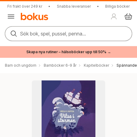
Fri frakt över 249 kr
•
Snabba leveranser
•
Billiga böcker
Sök bok, spel, pussel, penna...
Skapa nya rutiner – hälsoböcker upp till 50% →
Barn och ungdom
Barnböcker 6-9 år
Kapitelböcker
Spännande 