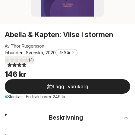
Abella & Kapten: Vilse i stormen
Av
Thor Rutgersson
Inbunden, Svenska, 2020
6-9 år
(
3
)
4,0
utav 5 stjärnor. Totalt antal röster:
146 kr
Lägg i varukorg
Skickas
.
Fri frakt över 249 kr.
Beskrivning