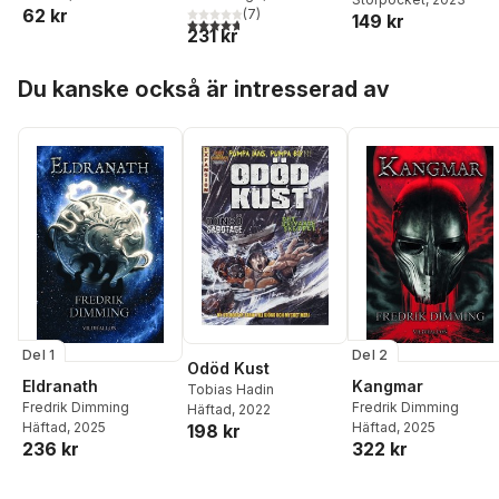
62 kr
(
7
)
149 kr
jobbet
jobbet
4,7
utav 5 stjärnor. Totalt antal röster:
231 kr
Hoppa över listan
Du kanske också är intresserad av
Del 1
Del 2
Odöd Kust
Eldranath
Kangmar
Tobias Hadin
Fredrik Dimming
Fredrik Dimming
Häftad
, 2022
Häftad
, 2025
Häftad
, 2025
198 kr
236 kr
322 kr