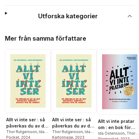
Utforska kategorier
Hoppa över listan
Mer från samma författare
Allt vi inte ser : så
Allt vi inte ser : så
Allt vi inte pratar
påverkas du av det
påverkas du av det
om : en bok för
osynliga arbetet -
Thor Rutgersson
,
Ida
osynliga arbetet -
Thor Rutgersson
,
Ida
killar och män
Ida Östensson
,
Thor
Östensson
Pocket
, 2024
Östensson
Kartonnage
, 2023
hemma och på
hemma och på
Rutgersson
Storpocket
, 2023