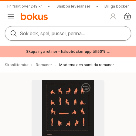
Fri frakt över 249 kr
•
Snabba leveranser
•
Billiga böcker
Sök bok, spel, pussel, penna...
Skapa nya rutiner – hälsoböcker upp till 50% →
Skönlitteratur
Romaner
Moderna och samtida romaner