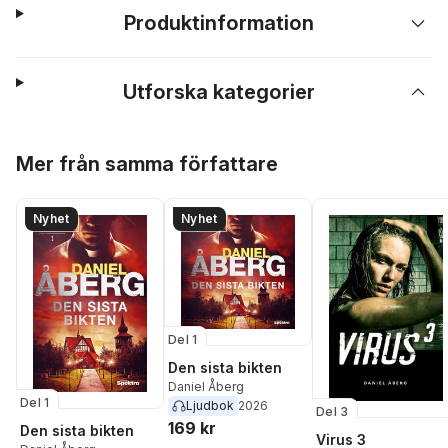
Produktinformation
Utforska kategorier
Hoppa över listan
Mer från samma författare
Nyhet
Nyhet
Del 1
Den sista bikten
Daniel Åberg
Del 1
Ljudbok
2026
Del 3
169 kr
Den sista bikten
Virus 3