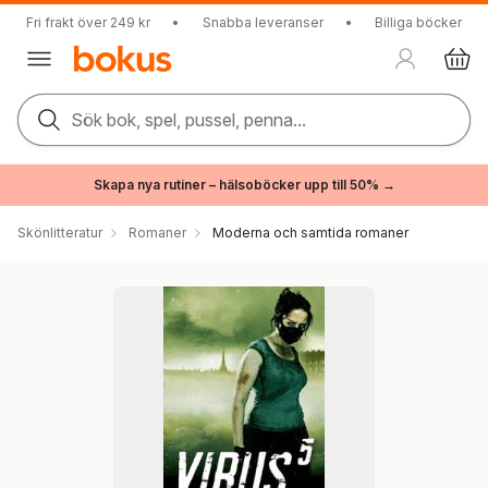
Fri frakt över 249 kr
•
Snabba leveranser
•
Billiga böcker
Sök bok, spel, pussel, penna...
Skapa nya rutiner – hälsoböcker upp till 50% →
Skönlitteratur
Romaner
Moderna och samtida romaner