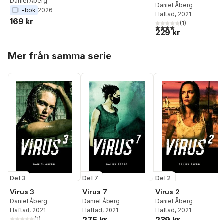
Daniel Åberg
Daniel Åberg
E-bok
2026
Häftad
, 2021
169 kr
(
1
)
4,0
utav 5 stjärnor. Tota
229 kr
Hoppa över listan
Mer från samma serie
Del 3
Del 7
Del 2
Virus 3
Virus 7
Virus 2
Daniel Åberg
Daniel Åberg
Daniel Åberg
Häftad
, 2021
Häftad
, 2021
Häftad
, 2021
275 kr
239 kr
(
1
)