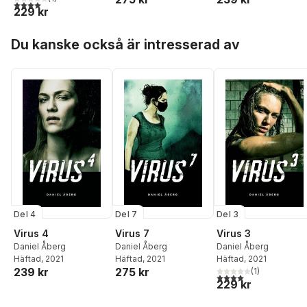
4,0
utav 5 stjärnor. Totalt antal röster:
229 kr
Hoppa över listan
Du kanske också är intresserad av
Del 4
Del 7
Del 3
Virus 4
Virus 7
Virus 3
Daniel Åberg
Daniel Åberg
Daniel Åberg
Häftad
, 2021
Häftad
, 2021
Häftad
, 2021
239 kr
275 kr
(
1
)
4,0
utav 5 stjärnor. Tota
229 kr