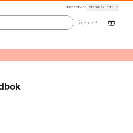
Kundservice
Företagskund?
ndbok