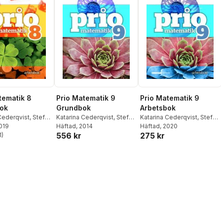
tematik 8
Prio Matematik 9
Prio Matematik 9
ok
Grundbok
Arbetsbok
Cederqvist
,
Stefan
Katarina Cederqvist
,
Stefan
Katarina Cederqvist
,
Stefan
2019
Patrik Gustafsson
Larsson
Häftad
, 2014
,
Patrik Gustafsson
,
Larsson
Häftad
, 2020
,
Patrik Gustafsson
556 kr
275 kr
1
)
Attila Szabo
stjärnor. Totalt antal röster: