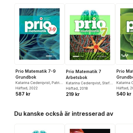
Prio Matematik 7-9
Prio Ma
Prio Matematik 7
Grundbok
Grundbo
Arbetsbok
Katarina Cederqvist
,
Patrik
Katarina 
Katarina Cederqvist
,
Stefan
Gustafsson
Häftad
, 2022
,
Stefan
Larsson
Häftad
, 
,
Larsson
Häftad
, 2018
,
Patrik Gustafsson
,
587 kr
540 kr
219 kr
Larsson
Attila Szabo
Hoppa över listan
Du kanske också är intresserad av