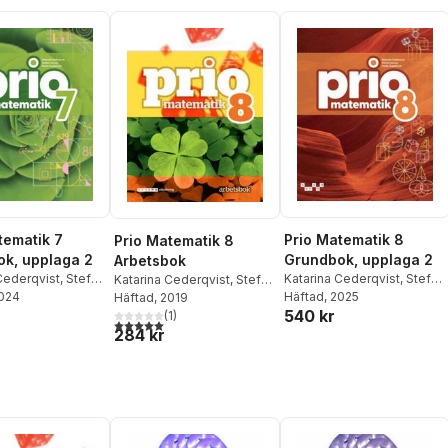
tematik 7
Prio Matematik 8
Prio Matematik 8
k, upplaga 2
Grundbok, upplaga 2
Arbetsbok
Cederqvist
,
Stefan
Katarina Cederqvist
,
Stefan
Katarina Cederqvist
,
Stefan
2024
Patrik Gustafsson
Larsson
Häftad
, 2025
,
Patrik Gustafsson
Larsson
Häftad
, 2019
,
Patrik Gustafsson
540 kr
(
1
)
5,0
utav 5 stjärnor. Totalt antal röster:
284 kr