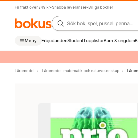
Fri frakt över 249 kr
•
Snabba leveranser
•
Billiga böcker
Sök bok, spel, pussel, penna...
Meny
Erbjudanden
Student
Topplistor
Barn & ungdom
B
Läromedel
Läromedel: matematik och naturvetenskap
Lärom