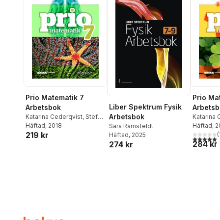
Prio Matematik 7
Prio Ma
Liber Spektrum Fysik
Arbetsbok
Arbetsb
Arbetsbok
Katarina Cederqvist
,
Stefan
Katarina 
Larsson
Häftad
, 2018
,
Patrik Gustafsson
,
Larsson
Häftad
, 
,
Sara Ramsfeldt
219 kr
Attila Szabo
(
Häftad
, 2025
5,0
utav 5 
284 kr
274 kr