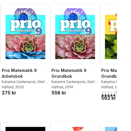
Prio Matematik 9
Prio Matematik 9
Prio Matemati
Arbetsbok
Grundbok
Grundbok
Katarina Cederqvist
,
Stefan
Katarina Cederqvist
,
Stefan
Katarina Cederqv
Larsson
Häftad
, 2020
,
Patrik Gustafsson
Larsson
Häftad
, 2014
,
Patrik Gustafsson
,
Larsson
Häftad
, 2013
,
Patrik G
275 kr
556 kr
Attila Szabo
Attila Szabo
(
4
)
5,0
utav 5 stjärnor.
562 kr