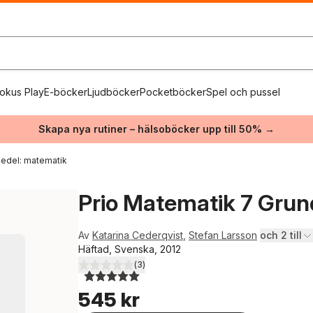
okus Play
E-böcker
Ljudböcker
Pocketböcker
Spel och pussel
Skapa nya rutiner – hälsoböcker upp till 50% →
edel: matematik
Prio Matematik 7 Gru
Av
Katarina Cederqvist
,
Stefan Larsson
och 2 till
Häftad, Svenska, 2012
(
3
)
5,0
utav 5 stjärnor. Totalt antal röster:
545 kr