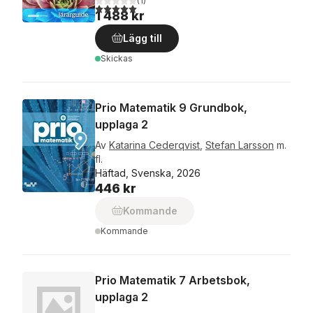
(
1
)
5,0
utav 5 stjärnor. Totalt antal röster:
1 488 kr
Lägg till
Skickas
Prio Matematik 9 Grundbok,
upplaga 2
Av
Katarina Cederqvist
,
Stefan Larsson
m.
fl.
Häftad, Svenska, 2026
446 kr
Kommande
Kommande
Prio Matematik 7 Arbetsbok,
upplaga 2