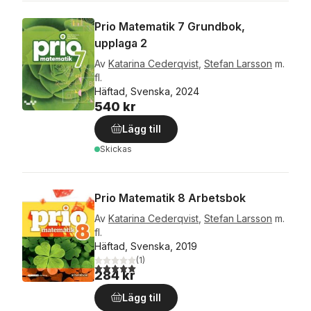
Prio Matematik 7 Grundbok,
upplaga 2
Av
Katarina Cederqvist
,
Stefan Larsson
m.
fl.
Häftad, Svenska, 2024
540 kr
Lägg till
Skickas
Prio Matematik 8 Arbetsbok
Av
Katarina Cederqvist
,
Stefan Larsson
m.
fl.
Häftad, Svenska, 2019
(
1
)
5,0
utav 5 stjärnor. Totalt antal röster:
284 kr
Lägg till