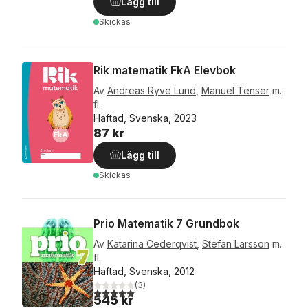
Lägg till
Skickas
Rik matematik FkA Elevbok
Av
Andreas Ryve Lund
,
Manuel Tenser
m.
fl.
Häftad, Svenska, 2023
87 kr
Lägg till
Skickas
Prio Matematik 7 Grundbok
Av
Katarina Cederqvist
,
Stefan Larsson
m.
fl.
Häftad, Svenska, 2012
(
3
)
5,0
utav 5 stjärnor. Totalt antal röster:
545 kr