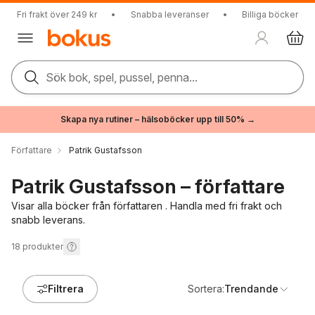
Fri frakt över 249 kr
•
Snabba leveranser
•
Billiga böcker
Sök bok, spel, pussel, penna...
Skapa nya rutiner – hälsoböcker upp till 50% →
Författare
Patrik Gustafsson
Patrik Gustafsson – författare
Visar alla böcker från författaren . Handla med fri frakt och
snabb leverans.
18
produkter
Filtrera
Sortera:
Trendande