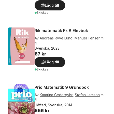
Lägg till
Skickas
Rik matematik Fk B Elevbok
Av
Andreas Ryve Lund
,
Manuel Tenser
m.
fl.
Svenska, 2023
87 kr
Lägg till
Skickas
Prio Matematik 9 Grundbok
Av
Katarina Cederqvist
,
Stefan Larsson
m.
fl.
Häftad, Svenska, 2014
556 kr