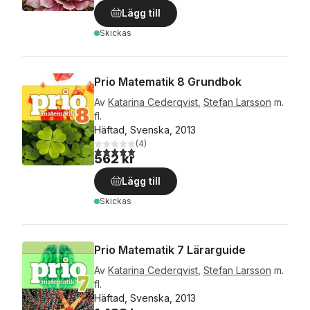
Lägg till
Skickas
Prio Matematik 8 Grundbok
Av
Katarina Cederqvist
,
Stefan Larsson
m.
fl.
Häftad, Svenska, 2013
(
4
)
5,0
utav 5 stjärnor. Totalt antal röster:
562 kr
Lägg till
Skickas
Prio Matematik 7 Lärarguide
Av
Katarina Cederqvist
,
Stefan Larsson
m.
fl.
Häftad, Svenska, 2013