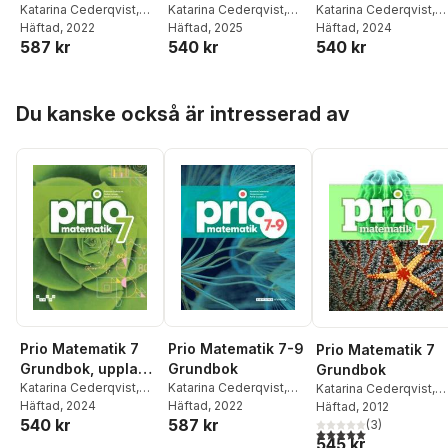
Katarina Cederqvist
,
2
Katarina Cederqvist
,
2
Katarina Cederqvist
,
Patrik Gustafsson
Häftad
, 2022
,
Stefan Larsson
Häftad
, 2025
,
Patrik
Stefan Larsson
Häftad
, 2024
,
Patrik
587 kr
540 kr
540 kr
Stefan Larsson
Gustafsson
Gustafsson
Hoppa över listan
Du kanske också är intresserad av
Prio Matematik 7
Prio Matematik 7-9
Prio Matematik 7
Grundbok, upplaga
Grundbok
Grundbok
2
Katarina Cederqvist
,
Katarina Cederqvist
,
Katarina Cederqvist
,
Stefan Larsson
Häftad
, 2024
,
Patrik
Patrik Gustafsson
Häftad
, 2022
,
Stefan Larsson
Häftad
, 2012
,
Patrik
540 kr
587 kr
Gustafsson
Stefan Larsson
Gustafsson
(
3
)
,
Attila
5,0
utav 5 stjärnor. Tota
545 kr
Szabo