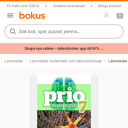
Fri frakt över 249 kr
•
Snabba leveranser
•
Billiga böcker
Sök bok, spel, pussel, penna...
Skapa nya rutiner – hälsoböcker upp till 50% →
Läromedel
Läromedel: matematik och naturvetenskap
Läromedel: