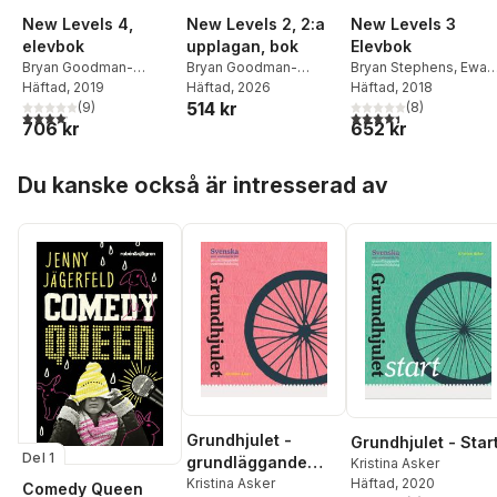
New Levels 4,
New Levels 2, 2:a
New Levels 3
elevbok
upplagan, bok
Elevbok
Bryan Goodman-
Bryan Goodman-
Bryan Stephens
,
Ewa
Stephens
Häftad
, 2019
,
Ewa Holm
Stephens
Häftad
, 2026
,
Ewa Holm
Holm
Häftad
, 2018
514 kr
(
9
)
(
8
)
4,1
utav 5 stjärnor. Totalt antal röster:
4,4
utav 5 stjärnor. Tota
706 kr
652 kr
Hoppa över listan
Du kanske också är intresserad av
Grundhjulet -
Grundhjulet - Star
Del 1
grundläggande
Kristina Asker
Häftad
, 2020
svenska som
Kristina Asker
Comedy Queen