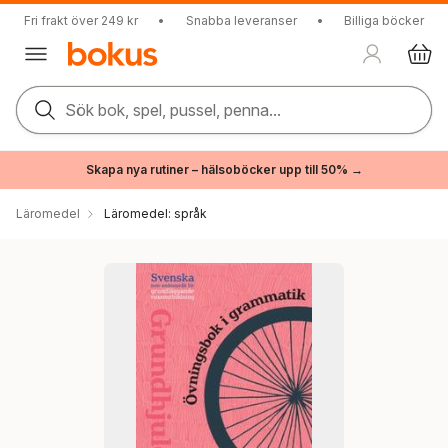
Fri frakt över 249 kr
•
Snabba leveranser
•
Billiga böcker
Sök bok, spel, pussel, penna...
Skapa nya rutiner – hälsoböcker upp till 50% →
Läromedel
Läromedel: språk