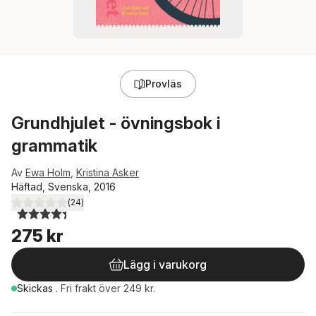
Provläs
Grundhjulet - övningsbok i
grammatik
Av
Ewa Holm
,
Kristina Asker
Häftad, Svenska, 2016
(
24
)
4,4
utav 5 stjärnor. Totalt antal röster:
275 kr
Lägg i varukorg
Skickas
.
Fri frakt över 249 kr.