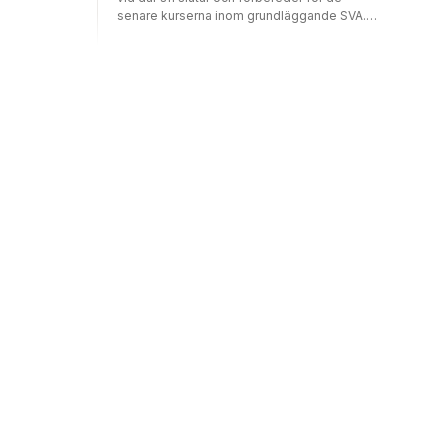
senare kurserna inom grundläggande SVA.
Boken består av fyra kapitel som i tur och
ordning fokuserar på att berätta, instruera,
beskriva och förmedla åsikter.EPUB3: Fixed
format