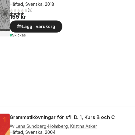
Häftad, Svenska, 2018
(
3
)
4,0
utav 5 stjärnor. Totalt antal röster:
155 kr
Lägg i varukorg
Skickas
Grammatikövningar för sfi. D. 1, Kurs B och C
Av
Lena Sundberg-Holmberg
,
Kristina Asker
Häftad, Svenska, 2004