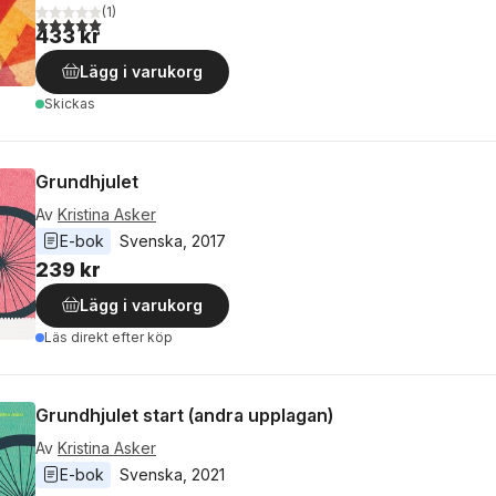
(
1
)
5,0
utav 5 stjärnor. Totalt antal röster:
433 kr
Lägg i varukorg
Skickas
Grundhjulet
Av
Kristina Asker
E-bok
Svenska
, 
2017
239 kr
Lägg i varukorg
Läs direkt efter köp
Grundhjulet start (andra upplagan)
Av
Kristina Asker
E-bok
Svenska
, 
2021