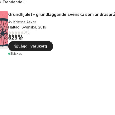
å:
Trendande
Grundhjulet - grundläggande svenska som andraspr
Av
Kristina Asker
Häftad, Svenska, 2016
(
85
)
4,4
utav 5 stjärnor. Totalt antal röster:
625 kr
Lägg i varukorg
Skickas