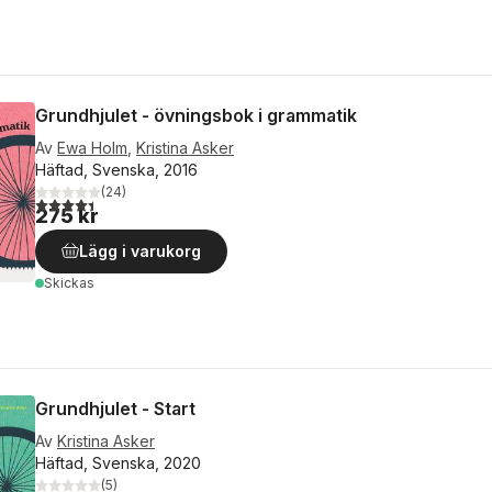
Grundhjulet - övningsbok i grammatik
Av
Ewa Holm
,
Kristina Asker
Häftad, Svenska, 2016
(
24
)
4,4
utav 5 stjärnor. Totalt antal röster:
275 kr
Lägg i varukorg
Skickas
Grundhjulet - Start
Av
Kristina Asker
Häftad, Svenska, 2020
(
5
)