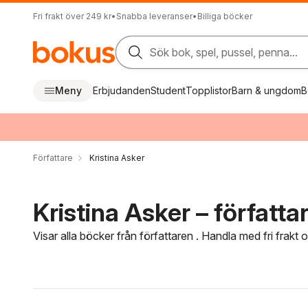
Fri frakt över 249 kr
•
Snabba leveranser
•
Billiga böcker
Sök bok, spel, pussel, penna...
Meny
Erbjudanden
Student
Topplistor
Barn & ungdom
B
Författare
Kristina Asker
Kristina Asker – författa
Visar alla böcker från författaren . Handla med fri frakt
Hoppa över filtreringsmeny