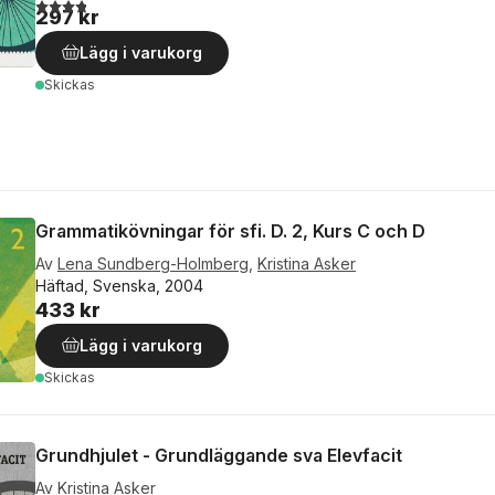
3,8
utav 5 stjärnor. Totalt antal röster:
297 kr
Lägg i varukorg
Skickas
Grammatikövningar för sfi. D. 2, Kurs C och D
Av
Lena Sundberg-Holmberg
,
Kristina Asker
Häftad, Svenska, 2004
433 kr
Lägg i varukorg
Skickas
Grundhjulet - Grundläggande sva Elevfacit
Av
Kristina Asker