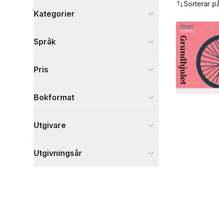
Sorterar p
Kategorier
Böcker
Språk
Läromedel
3
Språk och ordböcker
1
Pris
Visa fler
Visa fler
Bokformat
Utgivare
Utgivningsår