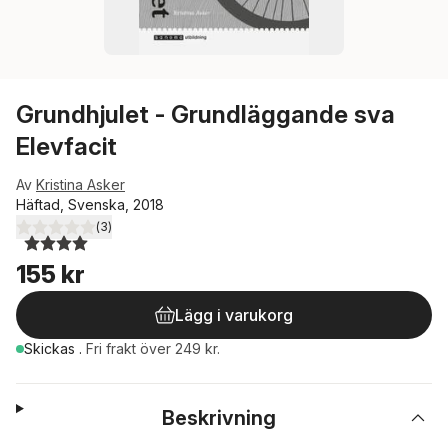
Grundhjulet - Grundläggande sva
Elevfacit
Av
Kristina Asker
Häftad, Svenska, 2018
(
3
)
4,0
utav 5 stjärnor. Totalt antal röster:
155 kr
Lägg i varukorg
Skickas
.
Fri frakt över 249 kr.
Beskrivning