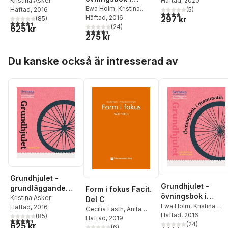
Häftad
, 2020
svenska som
Kristina Asker
grammatik
Ewa Holm
,
Kristina
(
5
)
Häftad
, 2016
andraspråk
3,8
utav 5 stjärnor. Tota
Asker
Häftad
, 2016
297 kr
(
85
)
4,4
utav 5 stjärnor. Totalt antal röster:
(
24
)
625 kr
4,4
utav 5 stjärnor. Totalt antal röster:
275 kr
Hoppa över listan
Du kanske också är intresserad av
Grundhjulet -
Grundhjulet -
grundläggande
Form i fokus Facit.
övningsbok i
svenska som
Kristina Asker
Del C
grammatik
Ewa Holm
,
Kristina
Häftad
, 2016
andraspråk
Cecilia Fasth
,
Anita
Asker
Häftad
, 2016
(
85
)
Kannermark
Häftad
, 2019
4,4
utav 5 stjärnor. Totalt antal röster:
(
24
)
625 kr
(
6
)