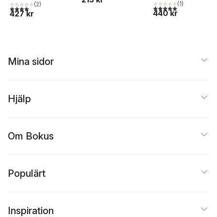
(
1
)
(
2
)
5,0
utav 5 stjärnor. Tota
4,0
utav 5 stjärnor. Totalt antal röster:
440 kr
427 kr
Mina sidor
Hjälp
Om Bokus
Populärt
Inspiration