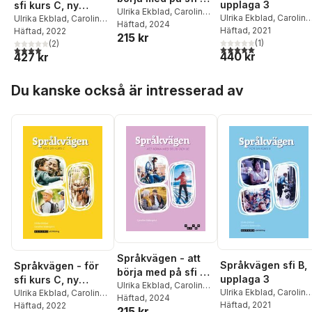
upplaga 3
sfi kurs C, ny
och 3C
Ulrika Ekblad
,
Caroline
Ulrika Ekblad
,
Caroline
upplaga
Ulrika Ekblad
,
Caroline
Söderqvist
Häftad
, 2024
Söderqvist
Häftad
, 2021
Söderqvist
Häftad
, 2022
215 kr
(
1
)
(
2
)
5,0
utav 5 stjärnor. Tota
4,0
utav 5 stjärnor. Totalt antal röster:
440 kr
427 kr
Hoppa över listan
Du kanske också är intresserad av
Språkvägen - att
Språkvägen sfi B,
Språkvägen - för
börja med på sfi 2B
upplaga 3
sfi kurs C, ny
och 3C
Ulrika Ekblad
,
Caroline
Ulrika Ekblad
,
Caroline
upplaga
Ulrika Ekblad
,
Caroline
Söderqvist
Häftad
, 2024
Söderqvist
Häftad
, 2021
Söderqvist
Häftad
, 2022
215 kr