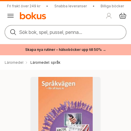
Fri frakt över 249 kr
•
Snabba leveranser
•
Billiga böcker
Sök bok, spel, pussel, penna...
Skapa nya rutiner – hälsoböcker upp till 50% →
Läromedel
Läromedel: språk