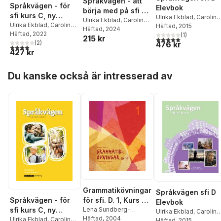
Språkvägen - att
Språkvägen - för
Elevbok
börja med på sfi 2B
sfi kurs C, ny
Ulrika Ekblad
,
Caroline
och 3C
Ulrika Ekblad
,
Caroline
upplaga
Ulrika Ekblad
,
Caroline
Söderqvist
Häftad
, 2015
Söderqvist
Häftad
, 2024
Söderqvist
Häftad
, 2022
(
1
)
215 kr
5,0
utav 5 stjärnor. Tota
(
2
)
476 kr
4,0
utav 5 stjärnor. Totalt antal röster:
427 kr
Hoppa över listan
Du kanske också är intresserad av
Grammatikövningar
Språkvägen sfi D
Språkvägen - för
för sfi. D. 1, Kurs B
Elevbok
sfi kurs C, ny
och C
Lena Sundberg-
Ulrika Ekblad
,
Caroline
Holmberg
Häftad
, 2004
,
Kristina
upplaga
Ulrika Ekblad
,
Caroline
Söderqvist
Häftad
, 2015