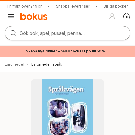
Fri frakt över 249 kr
•
Snabba leveranser
•
Billiga böcker
Sök bok, spel, pussel, penna...
Skapa nya rutiner – hälsoböcker upp till 50% →
Läromedel
Läromedel: språk