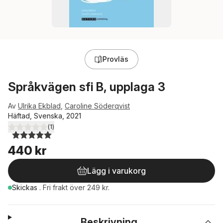
Provläs
Språkvägen sfi B, upplaga 3
Av
Ulrika Ekblad
,
Caroline Söderqvist
Häftad, Svenska, 2021
(
1
)
5,0
utav 5 stjärnor. Totalt antal röster:
440 kr
Lägg i varukorg
Skickas
.
Fri frakt över 249 kr.
Beskrivning