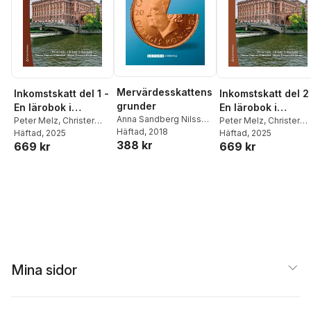
Mervärdesskattens
Inkomstskatt del 1 -
Inkomstskatt del 2
grunder
En lärobok i
En lärobok i
Anna Sandberg Nilsson
,
skatterätt
Peter Melz
,
Christer
skatterätt
Peter Melz
,
Christer
Lena Westfahl
Häftad
, 2018
Silfverberg
Häftad
, 2025
,
Teresa
Silfverberg
Häftad
, 2025
,
Teresa
388 kr
669 kr
669 kr
Simon-Almendal
,
Roger
Simon-Almendal
,
Rog
Persson Österman
Persson Österman
Mina sidor