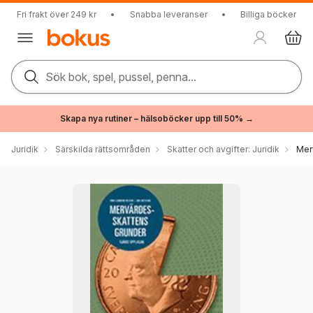
Fri frakt över 249 kr
•
Snabba leveranser
•
Billiga böcker
Sök bok, spel, pussel, penna...
Skapa nya rutiner – hälsoböcker upp till 50% →
Juridik
Särskilda rättsområden
Skatter och avgifter: Juridik
Merv