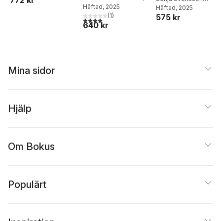
Johan Strömberg
Häftad
, 2025
Höstfält
Häftad
, 2025
ng, nivå 1
(
1
)
575 kr
4,0
utav 5 stjärnor. Totalt antal röster:
640 kr
Mina sidor
Hjälp
Om Bokus
Populärt