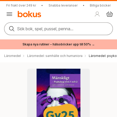
Fri frakt över 249 kr
•
Snabba leveranser
•
Billiga böcker
Sök bok, spel, pussel, penna...
Skapa nya rutiner – hälsoböcker upp till 50% →
Läromedel
Läromedel: samhälle och humaniora
Läromedel: psyko