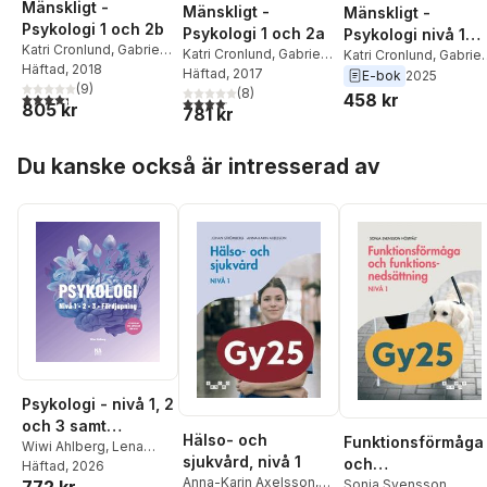
Mänskligt -
Mänskligt -
Mänskligt -
Psykologi 1 och 2b
Psykologi 1 och 2a
Psykologi nivå 1
Katri Cronlund
,
Gabriella
Katri Cronlund
,
Gabriella
och 2, e-bok
Katri Cronlund
,
Gabriel
Bernerson
Häftad
, 2018
Bernerson
Häftad
, 2017
Bernerson
E-bok
2025
(
9
)
(
8
)
4,3
utav 5 stjärnor. Totalt antal röster:
458 kr
4,1
utav 5 stjärnor. Totalt antal röster:
805 kr
781 kr
Hoppa över listan
Du kanske också är intresserad av
Psykologi - nivå 1, 2
och 3 samt
Hälso- och
Funktionsförmåga
Psykologi
Wiwi Ahlberg
,
Lena
sjukvård, nivå 1
och
Freeman
Häftad
, 2026
Fördjupning (Gy25)
Anna-Karin Axelsson
,
772 kr
funktionsnedsättn
Sonja Svensson