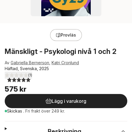
Provläs
Mänskligt - Psykologi nivå 1 och 2
Av
Gabriella Bernerson
,
Katri Cronlund
Häftad, Svenska, 2025
(
1
)
5,0
utav 5 stjärnor. Totalt antal röster:
575 kr
Lägg i varukorg
Skickas
.
Fri frakt över 249 kr.
Beskrivning