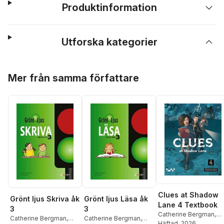
Produktinformation
Utforska kategorier
Hoppa över listan
Mer från samma författare
Clues at Shadow
Grönt ljus Skriva åk
Grönt ljus Läsa åk
Lane 4 Textbook
3
3
Catherine Bergman
,
Catherine Bergman
,
Catherine Bergman
,
Mona Liljedahl
Häftad
, 2026
,
Lena