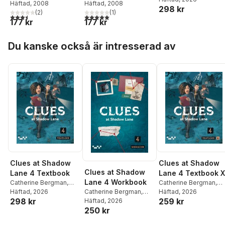
Åsa Jansson
Häftad
, 2008
Åsa Jansson
Häftad
, 2008
298 kr
Winqvist
(
2
)
(
1
)
3,5
utav 5 stjärnor. Totalt antal röster:
5,0
utav 5 stjärnor. Totalt antal röster:
177 kr
177 kr
Hoppa över listan
Du kanske också är intresserad av
Clues at Shadow
Clues at Shadow
Clues at Shadow
Lane 4 Textbook
Lane 4 Textbook X
Lane 4 Workbook
Catherine Bergman
,
Catherine Bergman
,
Catherine Bergman
,
Mona Liljedahl
Häftad
, 2026
,
Lena
Karin Westhead
Häftad
, 2026
,
Mona
298 kr
259 kr
Fern Scott Olsson
Häftad
, 2026
,
Winqvist
Liljedahl
,
Lena Winqvis
250 kr
Mona Liljedahl
,
Lena
Winqvist