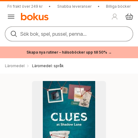
Fri frakt över 249 kr
•
Snabba leveranser
•
Billiga böcker
Sök bok, spel, pussel, penna...
Skapa nya rutiner – hälsoböcker upp till 50% →
Läromedel
Läromedel: språk