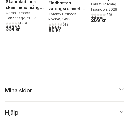
Skamfilad : om
Flodhästen i
Lars Wilderäng
skammens många
vardagsrummet :
Inbunden
, 2026
ansikten & längtan
Göran Larsson
om medberoende
Tommy Hellsten
(
26
)
4,3
utav 5 stjärnor. Tota
Kartonnage
, 2007
efter liv
Pocket
, 1998
269 kr
och om mötet med
(
36
)
(
49
)
4,8
utav 5 stjärnor. Totalt antal röster:
barnet inom oss
4,3
utav 5 stjärnor. Totalt antal röster:
334 kr
89 kr
Mina sidor
Hjälp