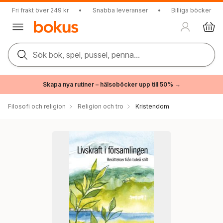
Fri frakt över 249 kr
•
Snabba leveranser
•
Billiga böcker
Sök bok, spel, pussel, penna...
Skapa nya rutiner – hälsoböcker upp till 50% →
Filosofi och religion
Religion och tro
Kristendom