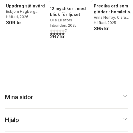
Uppdrag själavård
Predika ord som
12 mystiker : med
Esbjörn Hagberg
,
glöder : homiletis
blick för ljuset
Gunilla Löf Edberg
Häftad
, 2026
verktyg
Anna Norrby
,
Clara
Olle Liljefors
309 kr
Nystrand
Häftad
, 2025
Inbunden
, 2025
395 kr
(
1
)
5,0
utav 5 stjärnor. Totalt antal röster:
267 kr
Mina sidor
Hjälp