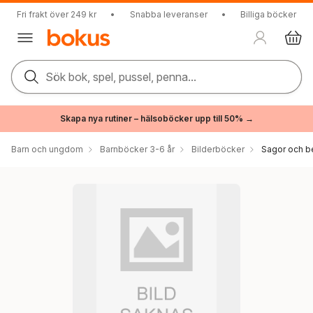
Fri frakt över 249 kr
•
Snabba leveranser
•
Billiga böcker
Sök bok, spel, pussel, penna...
Skapa nya rutiner – hälsoböcker upp till 50% →
Barn och ungdom
Barnböcker 3-6 år
Bilderböcker
Sagor och be