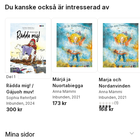
Hoppa över listan
Du kanske också är intresserad av
Del 1
Márjá ja
Marja och
Rädda mig! /
Nuortabiegga
Nordanvinden
Gájuoh muv!
Anna Mämmi
Anna Mämmi
Inbunden
, 2021
Inbunden
, 2021
Sophia Rehnfjell
173 kr
(
1
)
Inbunden
, 2024
4,0
utav 5 stjärnor. Tota
168 kr
300 kr
Mina sidor