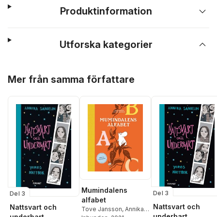
Produktinformation
Utforska kategorier
Hoppa över listan
Mer från samma författare
Mumindalens
Del 3
Del 3
alfabet
Nattsvart och
Nattsvart och
Tove Jansson
,
Annika
underbart
underbart