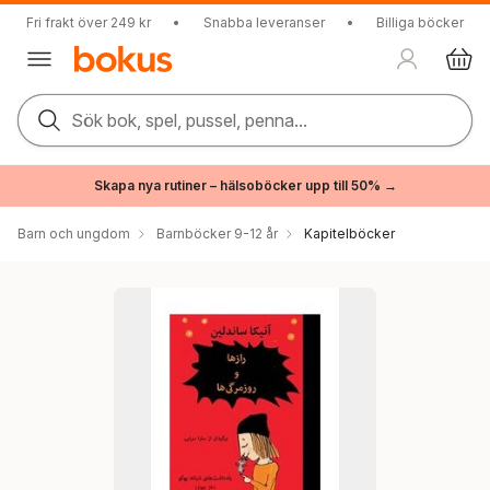
Fri frakt över 249 kr
•
Snabba leveranser
•
Billiga böcker
Sök bok, spel, pussel, penna...
Skapa nya rutiner – hälsoböcker upp till 50% →
Barn och ungdom
Barnböcker 9-12 år
Kapitelböcker