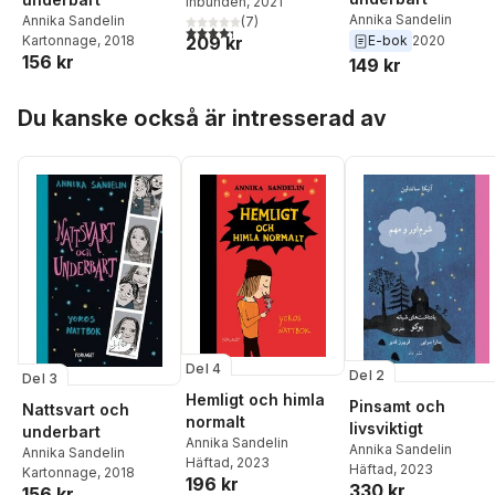
Sandelin
Inbunden
, 2021
Annika Sandelin
Annika Sandelin
(
7
)
4,3
utav 5 stjärnor. Totalt antal röster:
209 kr
Kartonnage
, 2018
E-bok
2020
156 kr
149 kr
Hoppa över listan
Du kanske också är intresserad av
Del 4
Del 2
Del 3
Hemligt och himla
Pinsamt och
Nattsvart och
normalt
livsviktigt
underbart
Annika Sandelin
Annika Sandelin
Annika Sandelin
Häftad
, 2023
Häftad
, 2023
Kartonnage
, 2018
196 kr
330 kr
156 kr