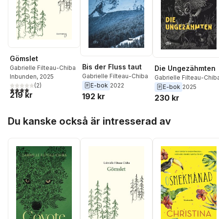
Gömslet
Bis der Fluss taut
Die Ungezähmten
Gabrielle Filteau-Chiba
Gabrielle Filteau-Chiba
Inbunden
, 2025
Gabrielle Filteau-Chib
E-bok
2022
(
2
)
E-bok
2025
4,0
utav 5 stjärnor. Totalt antal röster:
219 kr
192 kr
230 kr
Hoppa över listan
Du kanske också är intresserad av