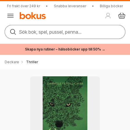
Fri frakt över 249 kr
•
Snabba leveranser
•
Billiga böcker
Sök bok, spel, pussel, penna...
Skapa nya rutiner – hälsoböcker upp till 50% →
Deckare
Thriller