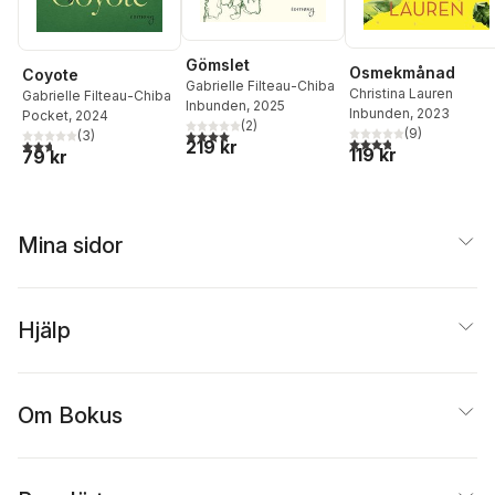
Gömslet
Osmekmånad
Coyote
Gabrielle Filteau-Chiba
Christina Lauren
Gabrielle Filteau-Chiba
Inbunden
, 2025
Inbunden
, 2023
Pocket
, 2024
(
2
)
(
9
)
4,0
utav 5 stjärnor. Totalt antal röster:
(
3
)
3,8
utav 5 stjärnor. Tota
2,7
utav 5 stjärnor. Totalt antal röster:
219 kr
119 kr
79 kr
Mina sidor
Hjälp
Om Bokus