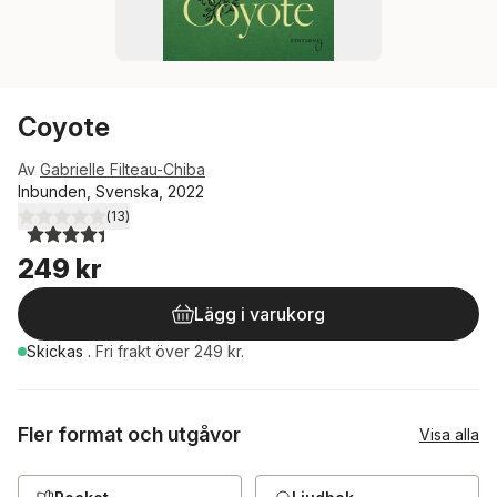
Coyote
Av
Gabrielle Filteau-Chiba
Inbunden, Svenska, 2022
(
13
)
4,4
utav 5 stjärnor. Totalt antal röster:
249 kr
Lägg i varukorg
Skickas
.
Fri frakt över 249 kr.
Fler format och utgåvor
Visa alla