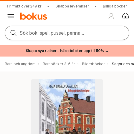
Fri frakt över 249 kr
•
Snabba leveranser
•
Billiga böcker
Sök bok, spel, pussel, penna...
Skapa nya rutiner – hälsoböcker upp till 50% →
Barn och ungdom
Barnböcker 3-6 år
Bilderböcker
Sagor och be