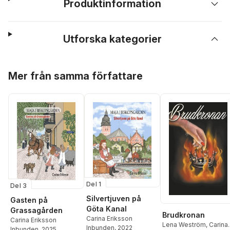
Produktinformation
Utforska kategorier
Hoppa över listan
Mer från samma författare
Del 1
Del 3
Silvertjuven på
Gasten på
Göta Kanal
Grassagården
Brudkronan
Carina Eriksson
Carina Eriksson
Lena Weström
,
Carina
Inbunden
, 2022
Inbunden
, 2025