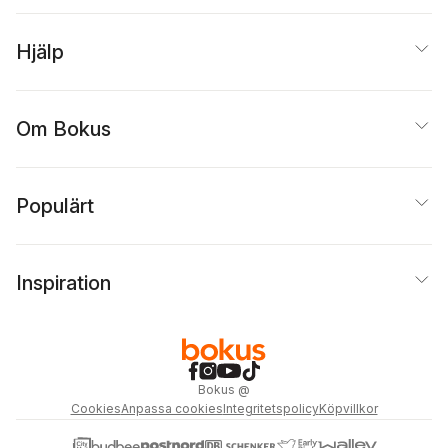
Bjersby Zimmermann
,
Alba Lundström
Ramirez
,
Tess
Hjälp
Rikardsson
,
Lizette
Lindskog
,
Ulla
Bjurström
,
Sam Philip
Stenström
,
Madelene
Om Bokus
Lundvall
,
Sabine Schul
Svensson
,
Anna
Granberg
,
Emma
Isaksson
,
Annelie
Mannerström
Populärt
Inspiration
Bokus
@
Cookies
Anpassa cookies
Integritetspolicy
Köpvillkor