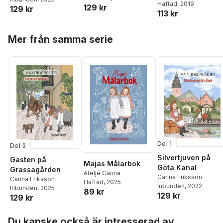
Eriksson
Häftad
, 2019
129 kr
129 kr
113 kr
Hoppa över listan
Mer från samma serie
Del 1
Del 3
Silvertjuven på
Gasten på
Majas Målarbok
Göta Kanal
Grassagården
Ateljé Carina
Carina Eriksson
Carina Eriksson
Häftad
, 2025
Inbunden
, 2022
Inbunden
, 2025
89 kr
129 kr
129 kr
Hoppa över listan
Du kanske också är intresserad av