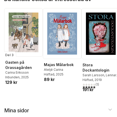
Del 3
Gasten på
Majas Målarbok
Stora
Grassagården
Ateljé Carina
Dockantologin
Carina Eriksson
Häftad
, 2025
Sarah Larsson
,
Lennar
Inbunden
, 2025
89 kr
Lundstedt
Häftad
, 2019
,
Beata Fabi
129 kr
Malsch
,
Patricia Buske
(
1
)
5,0
utav 5 stjärnor. Tota
191 kr
Johanna Wideholt
,
Jul
Mäkkylä
,
Leena-
Maaretta Dixon
,
Nessi
Ludanyi
,
Lovisa
Wistrand
,
Linda
Mina sidor
Andersson
,
Mika