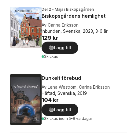
Del 2 - Maja i Biskopsgården
Biskopsgårdens hemlighet
Av
Carina Eriksson
Inbunden, Svenska, 2023, 3-6 år
129 kr
Lägg till
Skickas
Dunkelt förebud
Av
Lena Weström
,
Carina Eriksson
Häftad, Svenska, 2019
104 kr
Lägg till
Skickas
inom 5-8 vardagar