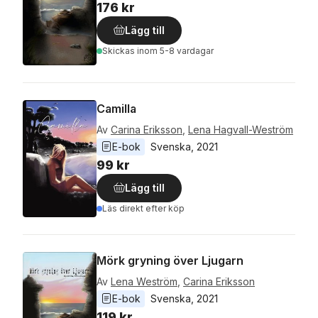
176 kr
Lägg till
Skickas
inom 5-8 vardagar
Camilla
Av
Carina Eriksson
,
Lena Hagvall-Weström
E-bok
Svenska
, 
2021
99 kr
Lägg till
Läs direkt efter köp
Mörk gryning över Ljugarn
Av
Lena Weström
,
Carina Eriksson
E-bok
Svenska
, 
2021
119 kr