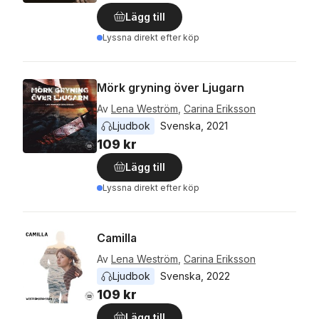
Lägg till
Lyssna direkt efter köp
Mörk gryning över Ljugarn
Av
Lena Weström
,
Carina Eriksson
Ljudbok
Svenska
, 
2021
109 kr
Lägg till
Lyssna direkt efter köp
Camilla
Av
Lena Weström
,
Carina Eriksson
Ljudbok
Svenska
, 
2022
109 kr
Lägg till