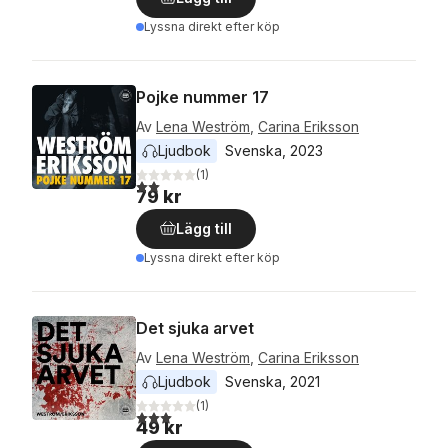
Lyssna direkt efter köp
Pojke nummer 17
Av
Lena Weström
,
Carina Eriksson
Ljudbok
Svenska
, 
2023
(
1
)
2,0
utav 5 stjärnor. Totalt antal röster:
79 kr
Lägg till
Lyssna direkt efter köp
Det sjuka arvet
Av
Lena Weström
,
Carina Eriksson
Ljudbok
Svenska
, 
2021
(
1
)
3,0
utav 5 stjärnor. Totalt antal röster:
49 kr