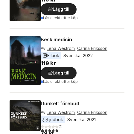
Lägg till
Läs direkt efter köp
Besk medicin
Av
Lena Weström
,
Carina Eriksson
E-bok
Svenska
, 
2022
119 kr
Lägg till
Läs direkt efter köp
Dunkelt förebud
Av
Lena Weström
,
Carina Eriksson
Ljudbok
Svenska
, 
2021
(
1
)
5,0
utav 5 stjärnor. Totalt antal röster:
79 kr