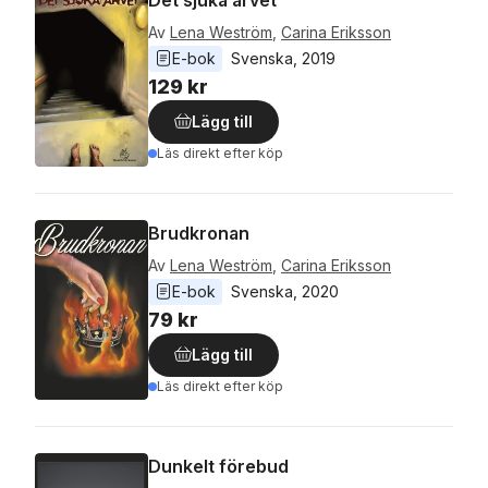
Av
Lena Weström
,
Carina Eriksson
E-bok
Svenska
, 
2019
129 kr
Lägg till
Läs direkt efter köp
Brudkronan
Av
Lena Weström
,
Carina Eriksson
E-bok
Svenska
, 
2020
79 kr
Lägg till
Läs direkt efter köp
Dunkelt förebud