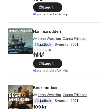
Lägg till
Lyssna direkt efter köp
Hammarudden
Av
Lena Weström
,
Carina Eriksson
Ljudbok
Svenska
, 
2021
(
1
)
4,0
utav 5 stjärnor. Totalt antal röster:
79 kr
Lägg till
Lyssna direkt efter köp
Besk medicin
Av
Lena Weström
,
Carina Eriksson
Ljudbok
Svenska
, 
2021
109 kr