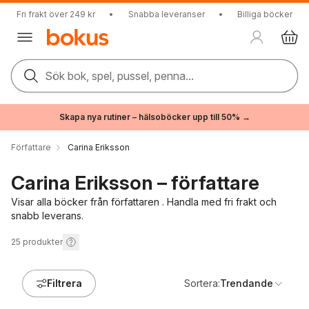
Fri frakt över 249 kr
•
Snabba leveranser
•
Billiga böcker
Sök bok, spel, pussel, penna...
Skapa nya rutiner – hälsoböcker upp till 50% →
Författare
Carina Eriksson
Carina Eriksson – författare
Visar alla böcker från författaren . Handla med fri frakt och
snabb leverans.
25
produkter
Filtrera
Sortera:
Trendande