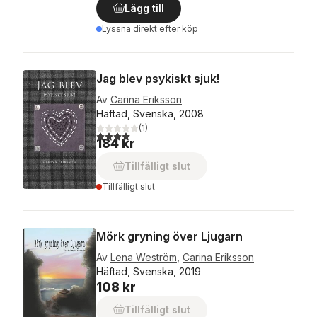
Lägg till
Lyssna direkt efter köp
Jag blev psykiskt sjuk!
Av
Carina Eriksson
Häftad, Svenska, 2008
(
1
)
4,0
utav 5 stjärnor. Totalt antal röster:
184 kr
Tillfälligt slut
Tillfälligt slut
Mörk gryning över Ljugarn
Av
Lena Weström
,
Carina Eriksson
Häftad, Svenska, 2019
108 kr
Tillfälligt slut