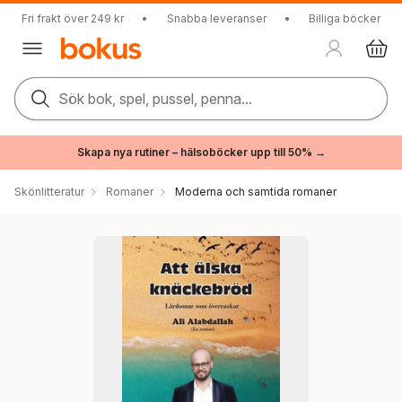
Fri frakt över 249 kr
•
Snabba leveranser
•
Billiga böcker
Sök bok, spel, pussel, penna...
Skapa nya rutiner – hälsoböcker upp till 50% →
Skönlitteratur
Romaner
Moderna och samtida romaner