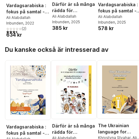
Därför är så många
Vardagsarabiska :
Vardagsarabiska :
rädda för
fokus på samtal -
fokus på samtal -
socialtjänsten :
Ali Alabdallah
avancerad nivå
Ali Alabdallah
nybörjar- och
Ali Alabdallah
Inbunden
, 2025
Inbunden
, 2025
interkulturell
Inbunden
, 2022
medelnivå
385 kr
578 kr
(
2
)
förståelse av
3,5
utav 5 stjärnor. Totalt antal röster:
634 kr
utländska
barnfamiljer
Hoppa över listan
Du kanske också är intresserad av
The Ukrainian
Därför är så många
Vardagsarabiska :
language for
rädda för
fokus på samtal -
beginners : level
Khrystyna Styahar
,
Ali
socialtjänsten :
Ali Alabdallah
Ali Alabdallah