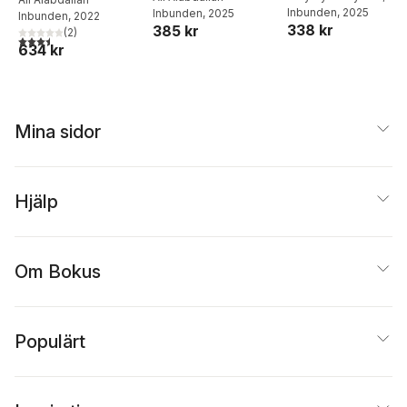
nybörjar- och
Alabdallah
Inbunden
, 2025
Inbunden
, 2025
A1‐A2
interkulturell
Inbunden
, 2022
medelnivå
338 kr
385 kr
(
2
)
förståelse av
3,5
utav 5 stjärnor. Totalt antal röster:
634 kr
utländska
barnfamiljer
Mina sidor
Hjälp
Om Bokus
Populärt