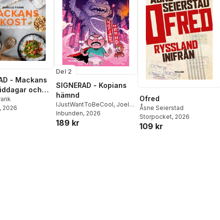
Del 2
AD - Mackans
SIGNERAD - Kopians
Middagar och
hämnd
Ofred
r
rank
IJustWantToBeCool
,
Joel
, 2026
Åsne Seierstad
Adolphson
Inbunden
, 2026
,
Emil Ejdemo
Storpocket
, 2026
189 kr
Beer
,
Victor Beer
109 kr