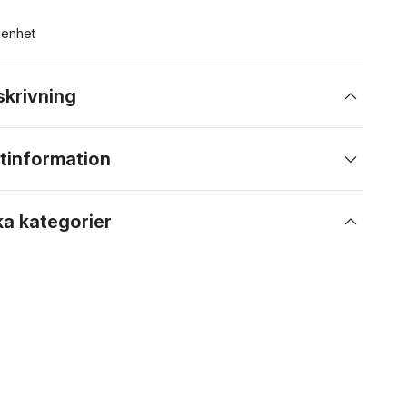
n enhet
skrivning
tinformation
ka kategorier