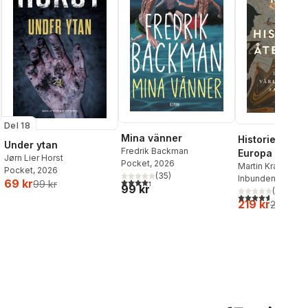
Del 18
Mina vänner
Historiens åte
Under ytan
Fredrik Backman
Europa och
Jørn Lier Horst
Pocket
, 2026
världsordning
Martin Kragh
Pocket
, 2026
(
35
)
Inbunden
, 2025
sammanbrott
4,3
utav 5 stjärnor. Totalt antal röster:
69 kr
99 kr
99 kr
(
33
)
4,6
utav 5 stjärnor
219 kr
259 kr