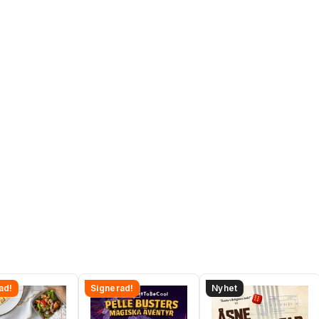
ad!
Signerad!
Nyhet