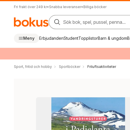
Fri frakt över 249 kr
•
Snabba leveranser
•
Billiga böcker
Sök bok, spel, pussel, penna...
Meny
Erbjudanden
Student
Topplistor
Barn & ungdom
B
Sport, fritid och hobby
Sportböcker
Friluftsaktiviteter