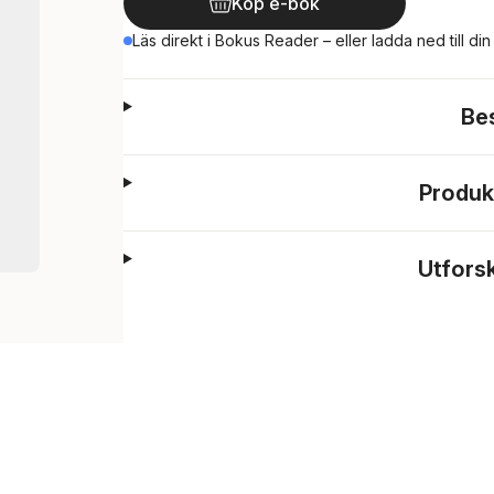
Köp e-bok
Läs direkt i Bokus Reader – eller ladda ned till di
Be
Produk
Utfors