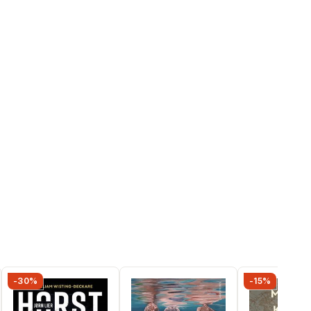
-30%
-15%