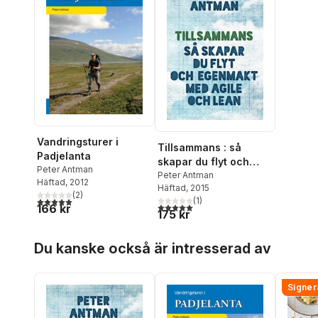
Vandringsturer i
Tillsammans : så
Padjelanta
skapar du flyt och
Peter Antman
egenmakt med agile
Peter Antman
Häftad
, 2012
Häftad
, 2015
och lean
(
2
)
(
1
)
5,0
utav 5 stjärnor. Totalt antal röster:
5,0
utav 5 stjärnor. Totalt antal röster:
166 kr
175 kr
Hoppa över listan
Du kanske också är intresserad av
Signer