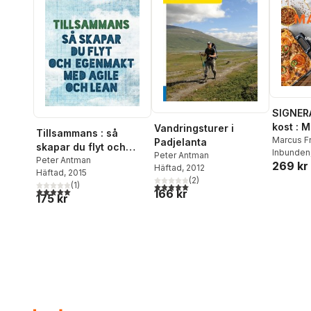
SIGNER
kost : 
Vandringsturer i
Tillsammans : så
matlådo
Marcus F
Padjelanta
skapar du flyt och
Inbunden
Peter Antman
egenmakt med agile
Peter Antman
269 kr
Häftad
, 2012
Häftad
, 2015
och lean
(
2
)
(
1
)
5,0
utav 5 stjärnor. Totalt antal röster:
5,0
utav 5 stjärnor. Totalt antal röster:
166 kr
175 kr