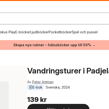
okus Play
E-böcker
Ljudböcker
Pocketböcker
Spel och pussel
Skapa nya rutiner – hälsoböcker upp till 50% →
Vandringsturer i Padje
Av
Peter Antman
E-bok
Svenska
, 
2024
139 kr