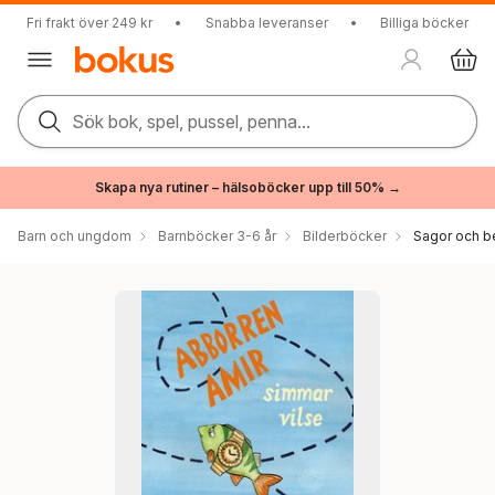
Fri frakt över 249 kr
•
Snabba leveranser
•
Billiga böcker
Sök bok, spel, pussel, penna...
Skapa nya rutiner – hälsoböcker upp till 50% →
Barn och ungdom
Barnböcker 3-6 år
Bilderböcker
Sagor och be