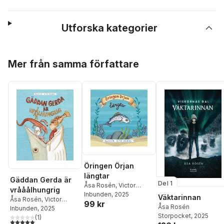
Utforska kategorier
Hoppa över listan
Mer från samma författare
Öringen Örjan
längtar
Gäddan Gerda är
Del 1
Åsa Rosén
,
Victor
vrååålhungrig
Sandberg
Inbunden
, 2025
Väktarinnan
Åsa Rosén
,
Victor
99 kr
Åsa Rosén
Sandberg
Inbunden
, 2025
Storpocket
, 2025
(
1
)
5,0
utav 5 stjärnor. Totalt antal röster: