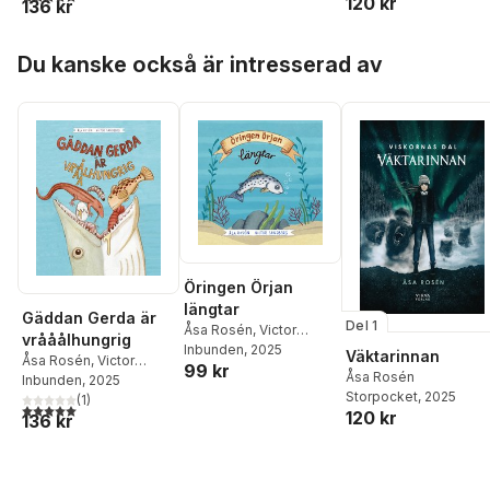
120 kr
136 kr
Hoppa över listan
Du kanske också är intresserad av
Öringen Örjan
längtar
Gäddan Gerda är
Del 1
Åsa Rosén
,
Victor
vrååålhungrig
Sandberg
Inbunden
, 2025
Väktarinnan
Åsa Rosén
,
Victor
99 kr
Åsa Rosén
Sandberg
Inbunden
, 2025
Storpocket
, 2025
(
1
)
5,0
utav 5 stjärnor. Totalt antal röster:
120 kr
136 kr