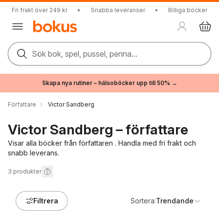
Fri frakt över 249 kr
•
Snabba leveranser
•
Billiga böcker
Sök bok, spel, pussel, penna...
Skapa nya rutiner – hälsoböcker upp till 50% →
Författare
Victor Sandberg
Victor Sandberg – författare
Visar alla böcker från författaren . Handla med fri frakt och
snabb leverans.
3
produkter
Filtrera
Sortera:
Trendande