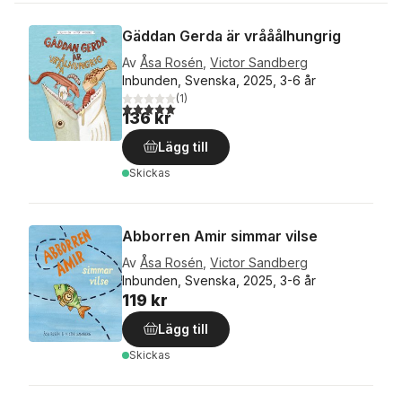
Gäddan Gerda är vrååålhungrig
Av
Åsa Rosén
,
Victor Sandberg
Inbunden, Svenska, 2025, 3-6 år
(
1
)
5,0
utav 5 stjärnor. Totalt antal röster:
136 kr
Lägg till
Skickas
Abborren Amir simmar vilse
Av
Åsa Rosén
,
Victor Sandberg
Inbunden, Svenska, 2025, 3-6 år
119 kr
Lägg till
Skickas