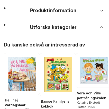
Produktinformation
Utforska kategorier
Hoppa över listan
Du kanske också är intresserad av
Vera och Ville
potträningskalend
Hej, hej
Bamse Familjens
r - Bli blöjfri!
Katarina Ekstedt
vardagsmat!
kokbok
Häftad
, 2025