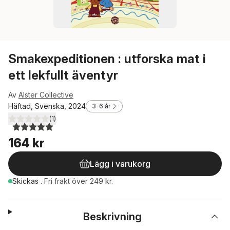
Smakexpeditionen : utforska mat i
ett lekfullt äventyr
Av
Alster Collective
Häftad, Svenska, 2024
3-6 år
(
1
)
5,0
utav 5 stjärnor. Totalt antal röster:
164 kr
Lägg i varukorg
Skickas
.
Fri frakt över 249 kr.
Beskrivning