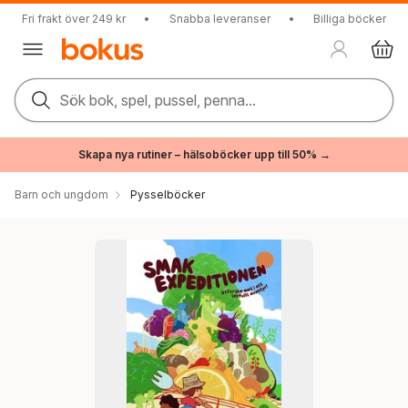
Fri frakt över 249 kr
•
Snabba leveranser
•
Billiga böcker
Sök bok, spel, pussel, penna...
Skapa nya rutiner – hälsoböcker upp till 50% →
Barn och ungdom
Pysselböcker