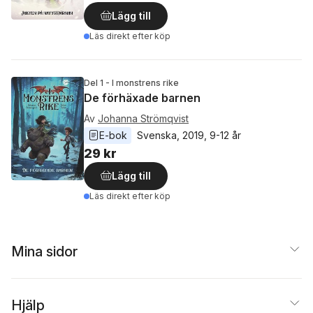
Lägg till
Läs direkt efter köp
Del 1 - I monstrens rike
De förhäxade barnen
Av
Johanna Strömqvist
E-bok
Svenska
, 
2019
, 
9-12 år
29 kr
Lägg till
Läs direkt efter köp
Mina sidor
Hjälp