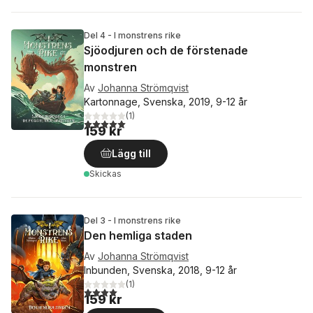
Del 4 - I monstrens rike
Sjöodjuren och de förstenade
monstren
Av
Johanna Strömqvist
Kartonnage, Svenska, 2019, 9-12 år
(
1
)
5,0
utav 5 stjärnor. Totalt antal röster:
159 kr
Lägg till
Skickas
Del 3 - I monstrens rike
Den hemliga staden
Av
Johanna Strömqvist
Inbunden, Svenska, 2018, 9-12 år
(
1
)
4,0
utav 5 stjärnor. Totalt antal röster:
159 kr