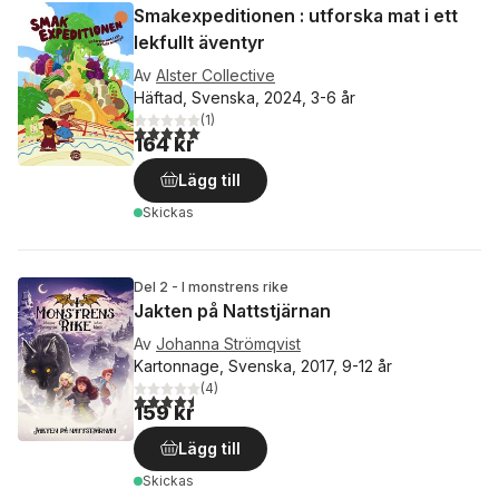
Smakexpeditionen : utforska mat i ett
lekfullt äventyr
Av
Alster Collective
Häftad, Svenska, 2024, 3-6 år
(
1
)
5,0
utav 5 stjärnor. Totalt antal röster:
164 kr
Lägg till
Skickas
Del 2 - I monstrens rike
Jakten på Nattstjärnan
Av
Johanna Strömqvist
Kartonnage, Svenska, 2017, 9-12 år
(
4
)
4,5
utav 5 stjärnor. Totalt antal röster:
159 kr
Lägg till
Skickas