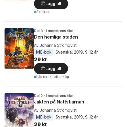
Lägg till
Skickas
Del 3 - I monstrens rike
Den hemliga staden
Av
Johanna Strömqvist
E-bok
Svenska
, 
2019
, 
9-12 år
29 kr
Lägg till
Läs direkt efter köp
Del 2 - I monstrens rike
Jakten på Nattstjärnan
Av
Johanna Strömqvist
E-bok
Svenska
, 
2019
, 
9-12 år
29 kr