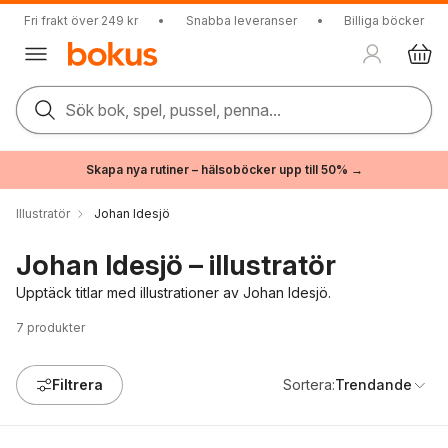
Fri frakt över 249 kr
•
Snabba leveranser
•
Billiga böcker
Sök bok, spel, pussel, penna...
Skapa nya rutiner – hälsoböcker upp till 50% →
Illustratör
Johan Idesjö
Johan Idesjö – illustratör
Upptäck titlar med illustrationer av Johan Idesjö.
7
produkter
Filtrera
Sortera:
Trendande