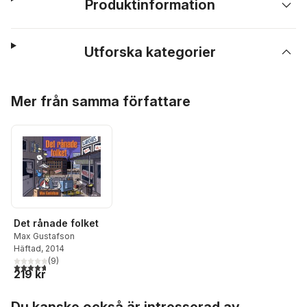
Produktinformation
Utforska kategorier
Hoppa över listan
Mer från samma författare
Det rånade folket
Max Gustafson
Häftad
, 2014
(
9
)
4,7
utav 5 stjärnor. Totalt antal röster:
219 kr
Hoppa över listan
Du kanske också är intresserad av