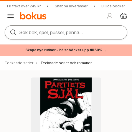
Fri frakt över 249 kr
•
Snabba leveranser
•
Billiga böcker
Sök bok, spel, pussel, penna...
Skapa nya rutiner – hälsoböcker upp till 50% →
Tecknade serier
Tecknade serier och romaner