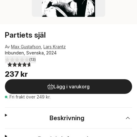
Partiets själ
Av
Max Gustafson
,
Lars Krantz
Inbunden, Svenska, 2024
(
13
)
4,7
utav 5 stjärnor. Totalt antal röster:
237 kr
Lägg i varukorg
.
Fri frakt över 249 kr.
Beskrivning