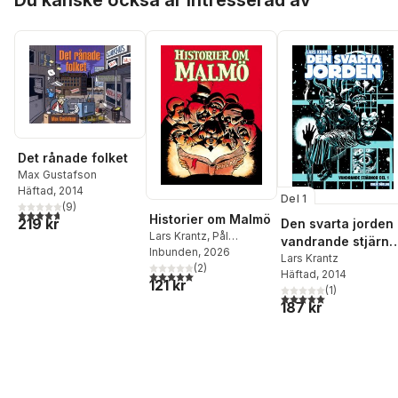
Det rånade folket
Max Gustafson
Häftad
, 2014
Del 1
(
9
)
4,7
utav 5 stjärnor. Totalt antal röster:
Historier om Malmö
219 kr
Den svarta jorden 
Lars Krantz
,
Pål
vandrande stjärno
Brunnström
Inbunden
, 2026
D. 1
Lars Krantz
(
2
)
Häftad
, 2014
5,0
utav 5 stjärnor. Totalt antal röster:
121 kr
(
1
)
5,0
utav 5 stjärnor. Tota
187 kr