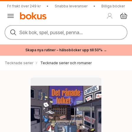
Fri frakt över 249 kr
•
Snabba leveranser
•
Billiga böcker
Sök bok, spel, pussel, penna...
Skapa nya rutiner – hälsoböcker upp till 50% →
Tecknade serier
Tecknade serier och romaner