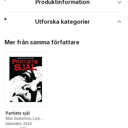
Produktinformation
Utforska kategorier
Hoppa över listan
Mer från samma författare
Partiets själ
Max Gustafson
,
Lars
Krantz
Inbunden
, 2024