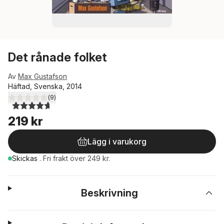
Det rånade folket
Av
Max Gustafson
Häftad, Svenska, 2014
(
9
)
4,7
utav 5 stjärnor. Totalt antal röster:
219 kr
Lägg i varukorg
Skickas
.
Fri frakt över 249 kr.
Beskrivning