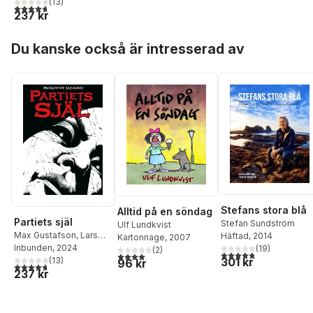
(
13
)
4,7
utav 5 stjärnor. Totalt antal röster:
237 kr
Hoppa över listan
Du kanske också är intresserad av
Stefans stora blå
Alltid på en söndag
Partiets själ
Stefan Sundström
Ulf Lundkvist
Max Gustafson
,
Lars
Häftad
, 2014
Kartonnage
, 2007
Krantz
Inbunden
, 2024
(
19
)
(
2
)
4,8
utav 5 stjärnor. Tota
4,0
utav 5 stjärnor. Totalt antal röster:
(
13
)
301 kr
96 kr
4,7
utav 5 stjärnor. Totalt antal röster:
237 kr