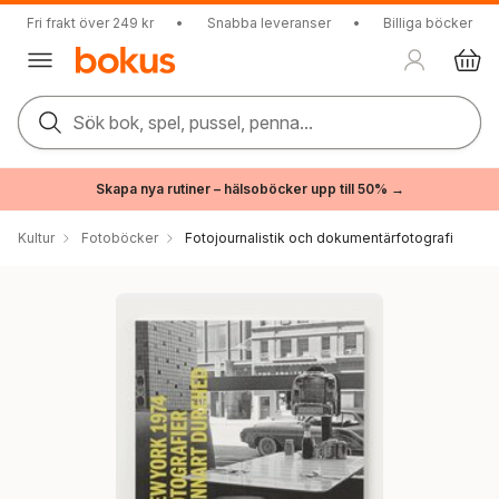
Fri frakt över 249 kr
•
Snabba leveranser
•
Billiga böcker
Sök bok, spel, pussel, penna...
Skapa nya rutiner – hälsoböcker upp till 50% →
Kultur
Fotoböcker
Fotojournalistik och dokumentärfotografi