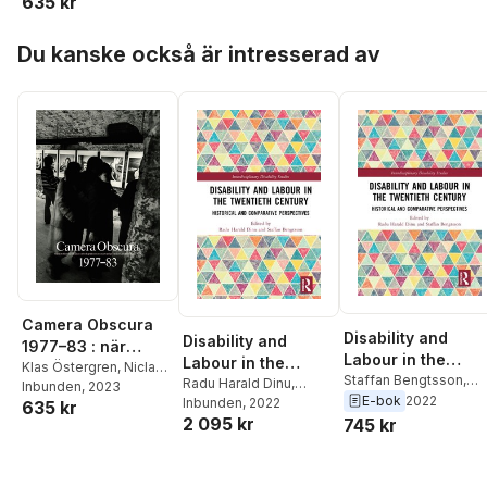
635 kr
Tarschys
,
Lennart
skapades) i en
Durehed
,
Carl-Johan
osedvanligt vacker
Hoppa över listan
Hane
källare i Gamla
Du kanske också är intresserad av
Stan
Camera Obscura
Disability and
Disability and
1977–83 : när
Labour in the
Labour in the
fotohistoria
Klas Östergren
,
Niclas
Twentieth Century
Staffan Bengtsson
,
Twentieth Century
Radu Harald Dinu
,
Östlind
Inbunden
,
Rebecka
, 2023
visades (och
Radu Harald Dinu
E-bok
2022
Staffan Bengtsson
Inbunden
, 2022
635 kr
Tarschys
,
Lennart
skapades) i en
2 095 kr
745 kr
Durehed
,
Carl-Johan
osedvanligt vacker
Hane
källare i Gamla
Stan