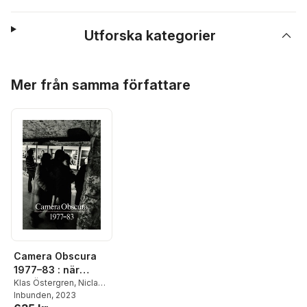
Utforska kategorier
Hoppa över listan
Mer från samma författare
Camera Obscura
1977–83 : när
fotohistoria
Klas Östergren
,
Niclas
Östlind
Inbunden
,
Rebecka
, 2023
visades (och