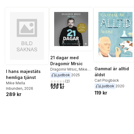
21 dagar med
Dragomir Mrsic
Gammal är alltid
Dragomir Mrsic
,
Mike
I hans majestäts
äldst
Mella
Ljudbok
2025
hemliga tjänst
Carl Plogbäck
(
2
)
Mike Mella
4,5
utav 5 stjärnor. Totalt antal röster:
Ljudbok
2020
109 kr
Inbunden
, 2026
119 kr
289 kr