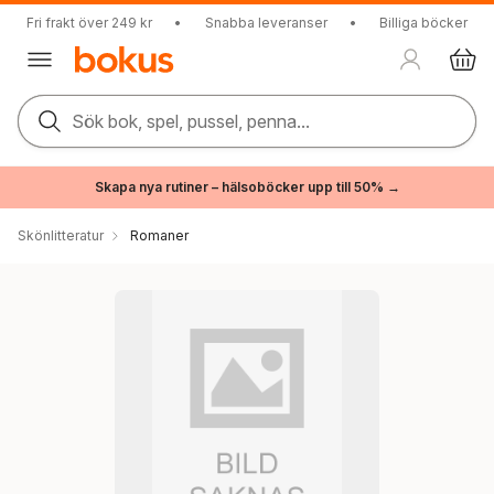
Fri frakt över 249 kr
•
Snabba leveranser
•
Billiga böcker
Sök bok, spel, pussel, penna...
Skapa nya rutiner – hälsoböcker upp till 50% →
Skönlitteratur
Romaner