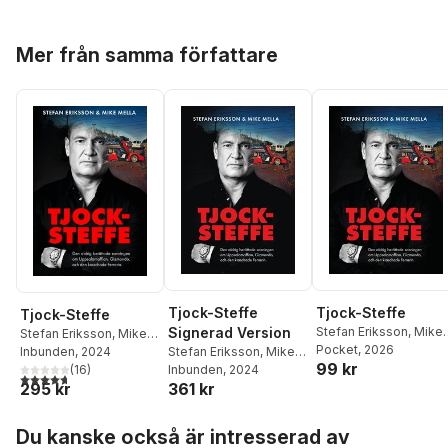
Hoppa över listan
Mer från samma författare
Tjock-Steffe
Tjock-Steffe
Tjock-Steffe
Signerad Version
Stefan Eriksson
,
Mike
Stefan Eriksson
,
Mike
Mella
Pocket
, 2026
Stefan Eriksson
,
Mike
Mella
Inbunden
, 2024
99 kr
Mella
Inbunden
, 2024
(
16
)
4,7
utav 5 stjärnor. Totalt antal röster:
361 kr
295 kr
Hoppa över listan
Du kanske också är intresserad av