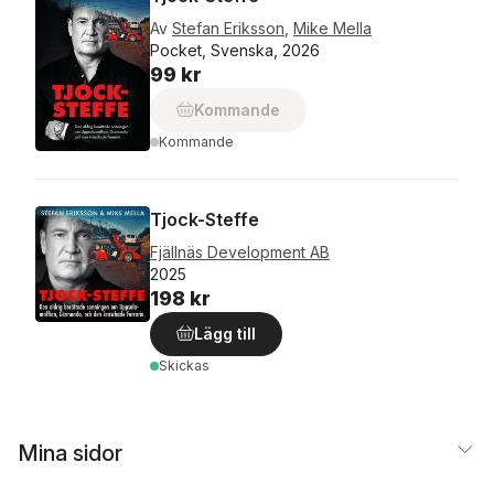
Av
Stefan Eriksson
,
Mike Mella
Pocket, Svenska, 2026
99 kr
Kommande
Kommande
Tjock-Steffe
Fjällnäs Development AB
2025
198 kr
Lägg till
Skickas
Mina sidor