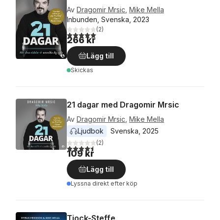
Av
Dragomir Mrsic
,
Mike Mella
Inbunden, Svenska, 2023
(
2
)
5,0
utav 5 stjärnor. Totalt antal röster:
266 kr
Lägg till
Skickas
21 dagar med Dragomir Mrsic
Av
Dragomir Mrsic
,
Mike Mella
Ljudbok
Svenska
, 
2025
(
2
)
4,5
utav 5 stjärnor. Totalt antal röster:
109 kr
Lägg till
Lyssna direkt efter köp
Tjock-Steffe