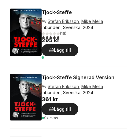
Tjock-Steffe
Av
Stefan Eriksson
,
Mike Mella
Inbunden, Svenska, 2024
(
16
)
4,7
utav 5 stjärnor. Totalt antal röster:
295 kr
Lägg till
Tjock-Steffe Signerad Version
Av
Stefan Eriksson
,
Mike Mella
Inbunden, Svenska, 2024
361 kr
Lägg till
Skickas