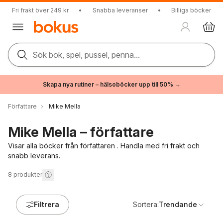
Fri frakt över 249 kr
•
Snabba leveranser
•
Billiga böcker
Sök bok, spel, pussel, penna...
Skapa nya rutiner – hälsoböcker upp till 50% →
Författare
Mike Mella
Mike Mella – författare
Visar alla böcker från författaren . Handla med fri frakt och
snabb leverans.
8
produkter
Filtrera
Sortera:
Trendande