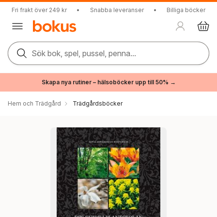
Fri frakt över 249 kr
•
Snabba leveranser
•
Billiga böcker
Sök bok, spel, pussel, penna...
Skapa nya rutiner – hälsoböcker upp till 50% →
Hem och Trädgård
Trädgårdsböcker