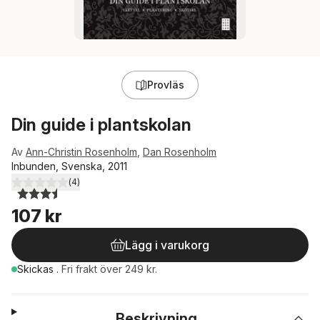
Provläs
Din guide i plantskolan
Av
Ann-Christin Rosenholm
,
Dan Rosenholm
Inbunden, Svenska, 2011
(
4
)
3,5
utav 5 stjärnor. Totalt antal röster:
107 kr
Lägg i varukorg
Skickas
.
Fri frakt över 249 kr.
Beskrivning