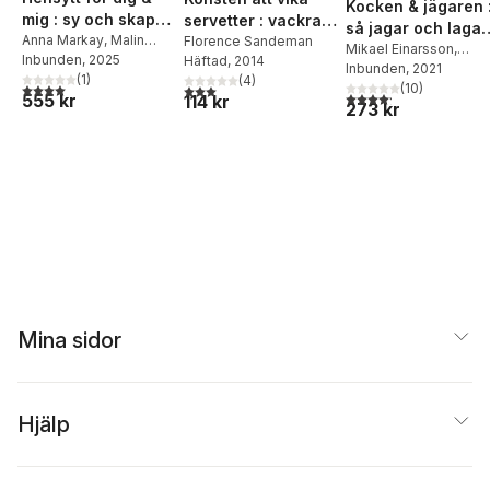
Kocken & jägaren 
mig : sy och skapa
servetter : vackra
så jagar och lagar
till ungdom och
Anna Markay
,
Malin
vikningar för varje
Florence Sandeman
du älg, vildsvin,
Mikael Einarsson
,
Sandin
Inbunden
, 2025
Häftad
, 2014
vuxen +
middagsbjudning
Hubbe Lemon
Inbunden
, 2021
rådjur, dovhjort,
(
1
)
(
4
)
mönsterark
(
10
)
4,0
utav 5 stjärnor. Totalt antal röster:
3,0
utav 5 stjärnor. Totalt antal röster:
hare och fågel
4,2
utav 5 stjärnor. Tota
555 kr
114 kr
273 kr
Mina sidor
Hjälp